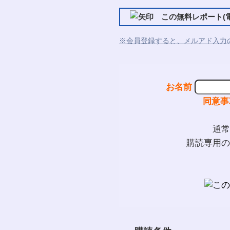
この無料レポート(電
※会員登録すると、メルアド入力
お名前
同意事
通常
購読専用の