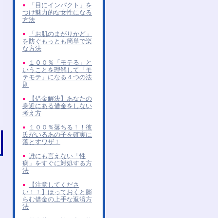
「目にインパクト」を
つけ魅力的な女性になる
方法
「お肌のまがりかど」
を防ぐもっとも簡単で楽
な方法
１００％「モテる」と
いうことを理解して「モ
テモテ」になる４つの法
則
【借金解決】あなたの
身近にある借金をしない
考え方
１００％落ちる！！彼
氏がいるあの子を確実に
落とすワザ！
誰にも言えない「性
病」をすぐに対処する方
法
【注意してくださ
い！！】ほっておくと膨
らむ借金の上手な返済方
法