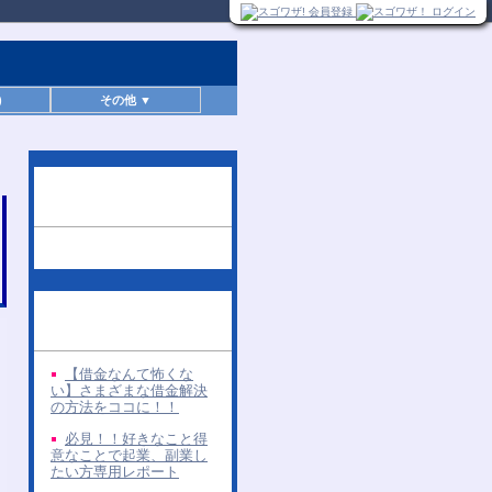
)
その他 ▼
この無料レポートを読
んだ人へのお勧め
同じ著者の無料レポー
ト
【借金なんて怖くな
い】さまざまな借金解決
の方法をココに！！
必見！！好きなこと得
意なことで起業、副業し
たい方専用レポート