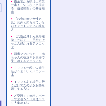
借金苦から抜け出す第
一歩！－知らないと損す
る「債務整理」の基礎知
識
【お金の無い女性必
見】意外と知られていな
いチャットレディの稼ぎ
方
【女性必見】元風俗嬢
№１が語る！！男性にぞ
っこん好かれるテクニッ
ク
新米ママに告ぐ！！赤
ちゃんの夜泣きを夫婦で
乗り越えるマニュアル
２００％一瞬で夫婦生
活がうまくいくハウツー
本
１００％ある場所に行
くだけで女の子をお持ち
帰りする方法
ど楽勝！！無料レポー
トで読者を１日最低１５
０人集める法