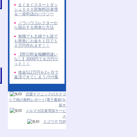
まぐまぐスタートダッ
シュ５００部無料読者増
＆一発申請のハウツー
ノウハウコレクターか
ら脱出する簡単な方法
無職でも主婦でも誰で
も簡単にお金を１日で１
０万円作れます！！
【即日即金報酬間違い
なし】3000円で８万円ゲ
ット！！
借金512万円を2ヶ月で
返済できてしまうﾉｳﾊｳ集
恋愛テクニックのカテゴ
リで他の無料レポート(電子書籍)を
探す
メルマガ読者増加サービ
ス
スゴワザ TOP