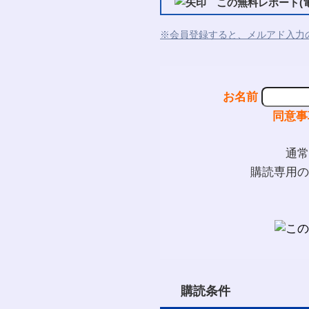
この無料レポート(電
※会員登録すると、メルアド入力
お名前
同意事
通常
購読専用の
購読条件