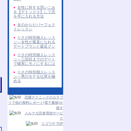
女性に対する思いこみ
を【デトックス】して恋
を手に入れる方法
女のからだパーフェク
トレッスン
りさの特別個人レッス
ン～女性が素直になれる
デートプランと最近クン
りさの特別個人レッス
ン～三回目までのデート
で確実にモノにするには
りさの特別個人レッス
ン～男のモテる仕草を極
める
恋愛テクニックのカテゴ
リで他の無料レポート(電子書籍)を
探す
メルマガ読者増加サービ
ス
スゴワザ TOP