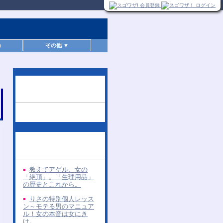
)
その他 ▼
この無料レポートを読
んだ人へのお勧め
同じ著者の無料レポー
ト
教えてアゲル、女の
「絶頂」。「生理用品」
の歴史とこれから。
りさの特別個人レッス
ン～モテる男のマニュア
ル！女の本音は女にき
け。