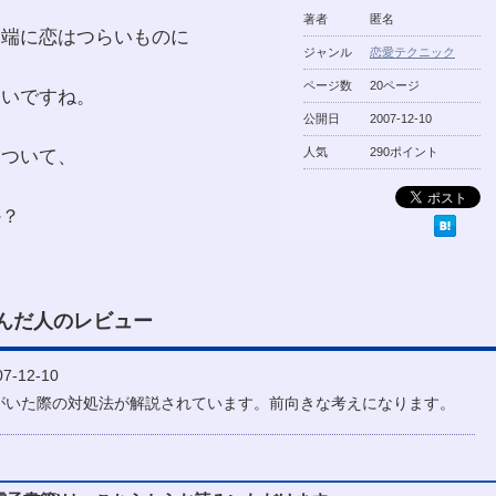
著者
匿名
途端に恋はつらいものに
ジャンル
恋愛テクニック
ページ数
20ページ
ないですね。
公開日
2007-12-10
について、
人気
290ポイント
か？
んだ人のレビュー
-12-10
がいた際の対処法が解説されています。前向きな考えになります。