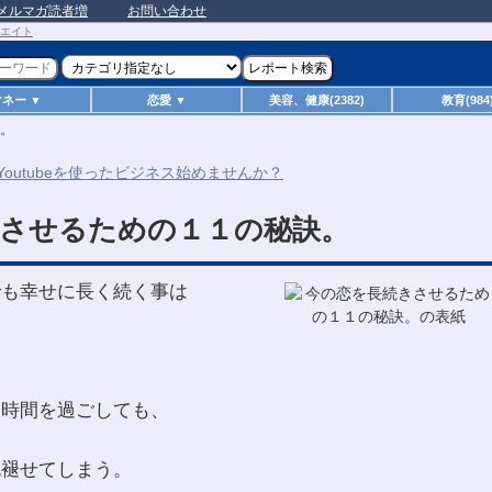
メルマガ読者増
お問い合わせ
マネー ▼
恋愛 ▼
美容、健康(2382)
教育(984
。
させるための１１の秘訣。
でも幸せに長く続く事は
な時間を過ごしても、
色褪せてしまう。