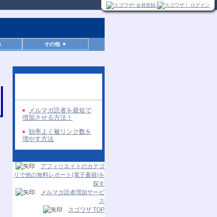
)
その他 ▼
同じ著者の無料レポー
ト
メルマガ読者を最短で
増加させる方法！
効率よく被リンク数を
増やす方法
アフィリエイトのカテゴ
リで他の無料レポート(電子書籍)を
探す
メルマガ読者増加サービ
ス
スゴワザ TOP