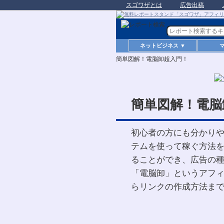
スゴワザとは
広告出稿
ネットビジネス ▼
簡単図解！電脳卸超入門！
簡単図解！電脳
初心者の方にも分かり
テムを使って稼ぐ方法
ることができ、広告の
「電脳卸」というアフ
らリンクの作成方法ま