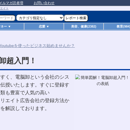
メルマガ読者増
お問い合わせ
マネー ▼
恋愛 ▼
美容、健康(2382)
教育(984
卸超入門！
やすく、電脳卸という会社のシス
を伝授いたします。すぐに登録す
種類も豊富で人気の高い
ィリエイト広告会社の登録方法か
でを解説しております。