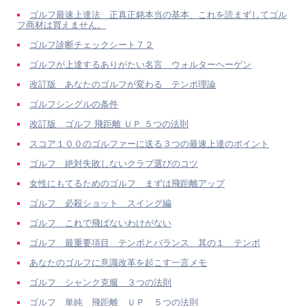
ゴルフ最速上達法 正真正銘本当の基本、これを読まずしてゴル
フ商材は買えません。
ゴルフ診断チェックシート７２
ゴルフが上達するありがたい名言 ウォルターヘーゲン
改訂版 あなたのゴルフが変わる テンポ理論
ゴルフシングルの条件
改訂版 ゴルフ 飛距離 ＵＰ ５つの法則
スコア１００のゴルファーに送る３つの最速上達のポイント
ゴルフ 絶対失敗しないクラブ選びのコツ
女性にもてるためのゴルフ まずは飛距離アップ
ゴルフ 必殺ショット スイング編
ゴルフ これで飛ばないわけがない
ゴルフ 最重要項目 テンポとバランス 其の１ テンポ
あなたのゴルフに意識改革を起こす一言メモ
ゴルフ シャンク克服 ３つの法則
ゴルフ 単純 飛距離 ＵＰ ５つの法則