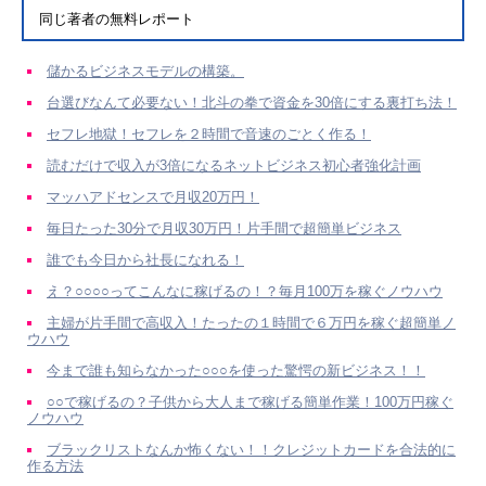
同じ著者の無料レポート
儲かるビジネスモデルの構築。
台選びなんて必要ない！北斗の拳で資金を30倍にする裏打ち法！
セフレ地獄！セフレを２時間で音速のごとく作る！
読むだけで収入が3倍になるネットビジネス初心者強化計画
マッハアドセンスで月収20万円！
毎日たった30分で月収30万円！片手間で超簡単ビジネス
誰でも今日から社長になれる！
え？○○○○ってこんなに稼げるの！？毎月100万を稼ぐノウハウ
主婦が片手間で高収入！たったの１時間で６万円を稼ぐ超簡単ノ
ウハウ
今まで誰も知らなかった○○○を使った驚愕の新ビジネス！！
○○で稼げるの？子供から大人まで稼げる簡単作業！100万円稼ぐ
ノウハウ
ブラックリストなんか怖くない！！クレジットカードを合法的に
作る方法