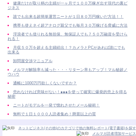
健康だけが取り柄の主婦が一ヶ月で１００万稼ぎ出す現代の裏ビ
ジネス
誰でも出来る超簡単運営ニートが１日８０万円稼いだ方法！！
携帯も使えネイ超アナログ親父でも毎月３０万稼げる脅威に方法
浮浪者でも借りれる無担保、無保証人でも７５０万融資を受けら
れる！
月収５０万を超える主婦続出！？カメラとPCがあれば誰にでも
出来る
卸問屋交渉マニュアル
メルマガ解除率も減った・・・リターン率もアップ！マル秘超ノ
ウハウ
通帳に1000万円欲しくないですか？
売れなければ意味がない！●●●を使って確実に爆発的売上を得る
秘密
ニートがモデルを一発で惚れさせたメール秘術！
無料で１日１０００人読者集め！懸賞以上の質
ネットビジネス(その他)のカテゴリで他の無料レポート(電子書籍)を探す
メルマガ読者増加サービス