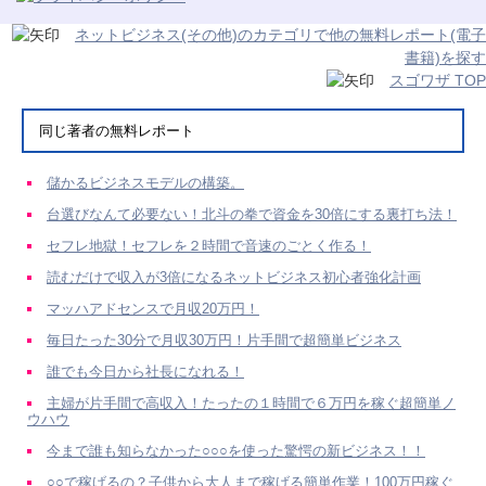
ネットビジネス(その他)のカテゴリで他の無料レポート(電子
書籍)を探す
スゴワザ TOP
同じ著者の無料レポート
儲かるビジネスモデルの構築。
台選びなんて必要ない！北斗の拳で資金を30倍にする裏打ち法！
セフレ地獄！セフレを２時間で音速のごとく作る！
読むだけで収入が3倍になるネットビジネス初心者強化計画
マッハアドセンスで月収20万円！
毎日たった30分で月収30万円！片手間で超簡単ビジネス
誰でも今日から社長になれる！
主婦が片手間で高収入！たったの１時間で６万円を稼ぐ超簡単ノ
ウハウ
今まで誰も知らなかった○○○を使った驚愕の新ビジネス！！
○○で稼げるの？子供から大人まで稼げる簡単作業！100万円稼ぐ