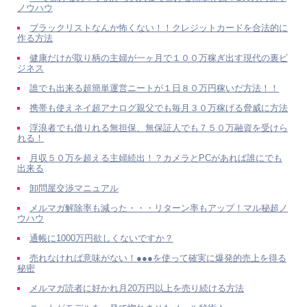
ノウハウ
ブラックリストなんか怖くない！！クレジットカードを合法的に
作る方法
健康だけが取り柄の主婦が一ヶ月で１００万稼ぎ出す現代の裏ビ
ジネス
誰でも出来る超簡単運営ニートが１日８０万円稼いだ方法！！
携帯も使えネイ超アナログ親父でも毎月３０万稼げる脅威に方法
浮浪者でも借りれる無担保、無保証人でも７５０万融資を受けら
れる！
月収５０万を超える主婦続出！？カメラとPCがあれば誰にでも
出来る
卸問屋交渉マニュアル
メルマガ解除率も減った・・・リターン率もアップ！マル秘超ノ
ウハウ
通帳に1000万円欲しくないですか？
売れなければ意味がない！●●●を使って確実に爆発的売上を得る
秘密
メルマガ読者に好かれ月20万円以上を売り続ける方法