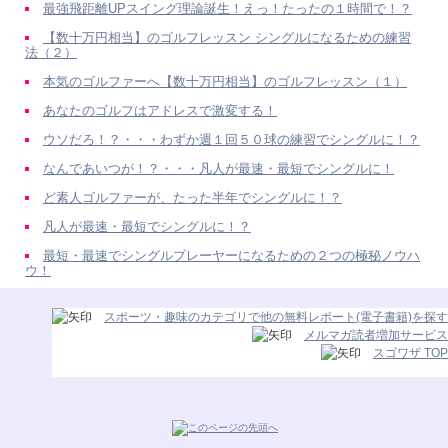
最強飛距離UPスイング理論誕生！えっ！たったの１時間で！？
【数十万円相当】のゴルフレッスン シングルになるための練習
法（２）
本気のゴルファーへ【数十万円相当】のゴルフレッスン（１）
あなたのゴルフはアドレスで激変する！
ウソだろ！？・・・わずか週１回５０球の練習でシングルに！？
なんであいつが！？・・・凡人が最速・最短でシングルに！
ど素人ゴルファーが、たった半年でシングルに！？
凡人が最速・最短でシングルに！？
最短・最速でシングルプレーヤーになるための２つの極秘ノウハ
ウ！
スポーツ・趣味のカテゴリで他の無料レポート(電子書籍)を探す
メルマガ読者増加サービス
スゴワザ TOP