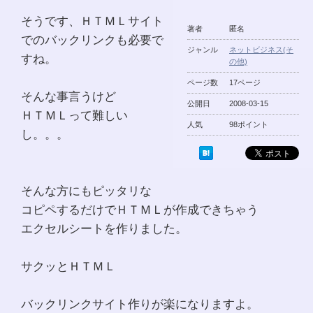
そうです、ＨＴＭＬサイト
著者
匿名
でのバックリンクも必要で
ジャンル
ネットビジネス(そ
すね。
の他)
ページ数
17ページ
そんな事言うけど
公開日
2008-03-15
ＨＴＭＬって難しい
人気
98ポイント
し。。。
そんな方にもピッタリな
コピペするだけでＨＴＭＬが作成できちゃう
エクセルシートを作りました。
サクッとＨＴＭＬ
バックリンクサイト作りが楽になりますよ。