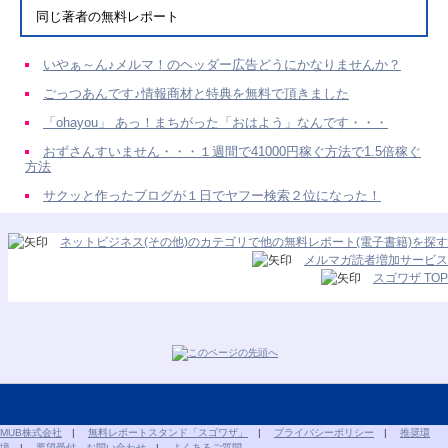
同じ著者の無料レポート
いやぁ～ん♪メルマ！のヘッダー広告どうにかなりませんか？
ごっつあんです♪情報商材と特典を無料で頂きました
「ohayou」 あっ！まちがった「おはよう」なんです・・・
おずさんすいません・・・１週間で41000円稼ぐ方法で1.5倍稼ぐ
方法
サクッと作ったブログが１日でヤフー検索２位になった！
ネットビジネス(その他)のカテゴリで他の無料レポート(電子書籍)を探す
メルマガ読者増加サービス
スゴワザ TOP
MUB株式会社
|
無料レポートスタンド「スゴワザ」
|
プライバシーポリシー
|
推奨環
境
|
要望受付、お問い合わせ
|
よくあるご質問