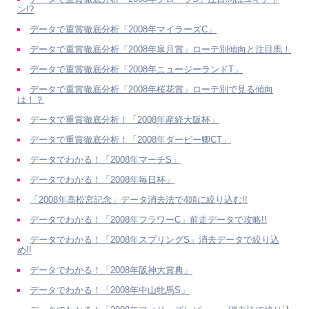
ン!?
データで重賞徹底分析「2008年マイラーズC」
データで重賞徹底分析「2008年皐月賞」ローテ別傾向と注目馬！
データで重賞徹底分析「2008年ニュージーランドT」
データで重賞徹底分析「2008年桜花賞」ローテ別で見る傾向
は！？
データで重賞徹底分析！「2008年産経大阪杯」
データで重賞徹底分析！「2008年ダービー卿CT」
データでわかる！「2008年マーチS」
データでわかる！「2008年毎日杯」
「2008年高松宮記念」データ消去法で4頭に絞り込む!!
データでわかる！「2008年フラワーC」前走データで攻略!!
データでわかる！「2008年スプリングS」消去データで絞り込
め!!
データでわかる！「2008年阪神大賞典」
データでわかる！「2008年中山牝馬S」