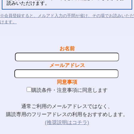
読みいただけます。
※会員登録すると、メルアド入力の手間が省け、その場でお読みいただ
けます。
お名前
メールアドレス
同意事項
購読条件・注意事項に同意します
通常ご利用のメールアドレスではなく、
購読専用のフリーアドレスの利用をおすすめします。
(推奨説明はコチラ)