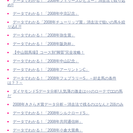
データでわかる！「2008年フィリーズレビュー」消去法で絞り込
め!!
データでわかる！「2008年中京記念」
データでわかる「2008年チューリップ賞」消去法で狙いの馬を絞
り込む!!
データでわかる！「2008年弥生賞」
データでわかる！「2008年阪急杯」
【中山競馬場】コース別“脚質”完全攻略！
データでわかる！「2008年中山記念」
データでわかる！「2008年アーリントンC」
データでわかる！「2008年フェブラリーS」～好走馬の条件
は？？～
ダイヤモンドSデータ分析!人気薄の激走は○○のローテで□□の馬
だ
2008年きさらぎ賞データ分析～消去法で残るのはなんと2頭のみ
データでわかる！「2008年シルクロードS」
データでわかる！「2008年共同通信杯」
データでわかる！「2008年小倉大賞典」