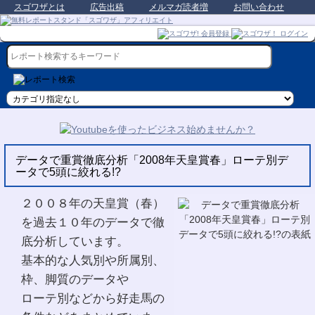
スゴワザとは
広告出稿
メルマガ読者増
お問い合わせ
データで重賞徹底分析「2008年天皇賞春」ローテ別デ
ータで5頭に絞れる!?
２００８年の天皇賞（春）
を過去１０年のデータで徹
底分析しています。
基本的な人気別や所属別、
枠、脚質のデータや
ローテ別などから好走馬の