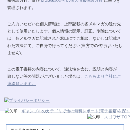
報保護方針、及び
MUB株式会社の個人情報保護方針
に基づき
管理されます。
ご入力いただいた個人情報は、上部記載の各メルマガの送付先
として使用いたします。個人情報の開示、訂正、削除について
は、各メルマガに記載された窓口にてご相談、ないしは記載さ
れた方法にて、ご自身で行ってください(当方での代行はいたし
ません)。
この電子書籍の内容について、違法性を含む、説明と内容が一
致しない等の問題がございました場合は、
こちらより当社にご
連絡願います。
ギャンブルのカテゴリで他の無料レポート(電子書籍)を探す
スゴワザ TOP