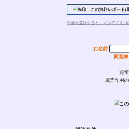
この無料レポート(電
※会員登録すると、メルアド入力
お名前
同意事
通常
購読専用の