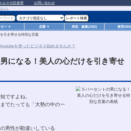
メルマガ読者増
お問い合わせ
マネー ▼
恋愛 ▼
美容、健康(2382)
教育(984
を引き寄せる特別な言葉
の男になる！美人の心だけを引き寄せ
存知ですよね。
つまでたっても「大勢の中の一
トの男性が勘違いしている