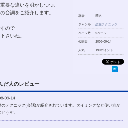
の重要な違いを明かしつつ、
殺の台詞をご紹介します。
著者
匿名
ジャンル
恋愛テクニック
ますので
ページ数
9ページ
て下さいね。
公開日
2008-09-14
人気
190ポイント
んだ人のレビュー
-09-14
のテクニック(会話)が紹介されています。タイミングなど使い方が
にどうぞ。