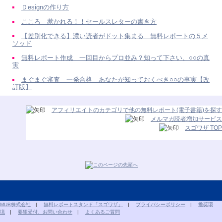
Ｄesignの作り方
こころ 惹かれる！！セールスレターの書き方
【差別化できる】濃い読者がドット集まる 無料レポートの５メ
ソッド
無料レポート作成 一回目からプロ並み？知って下さい、○○の真
実
まぐまぐ審査 一発合格 あなたが知っておくべき○○の事実【改
訂版】
アフィリエイトのカテゴリで他の無料レポート(電子書籍)を探す
メルマガ読者増加サービス
スゴワザ TOP
MUB株式会社
|
無料レポートスタンド「スゴワザ」
|
プライバシーポリシー
|
推奨環
境
|
要望受付、お問い合わせ
|
よくあるご質問