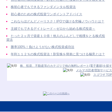
株初心者でもできるファンダメンタル投資法
初心者のための株式投資ワンポイントアドバイス
これならほどんどノーリスク！IPOで儲ける究極ノウハウとは？
主婦でもできるデイトレード～ゼロから始める株式投資～
たった２ヶ月で資産１０倍！他人のふんどしで相撲をとる株式投
資法
勝率100%！負けようがない株式投資成功法
年利１１２％の株式投資法！割安株を簡単に見つける極意とは？
株、投資、不動産等のカテゴリで他の無料レポート(電子書籍)を探す
メルマガ読者増加サービス
スゴワザ TOP