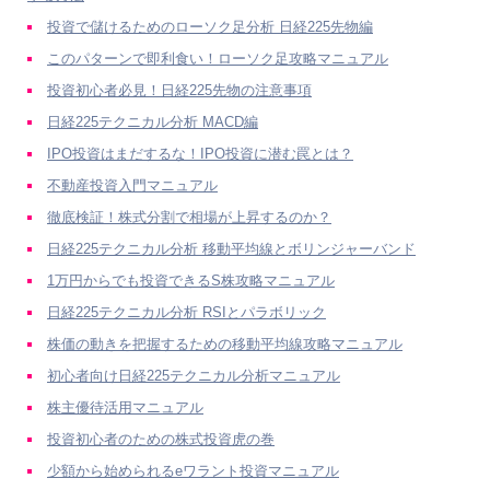
投資で儲けるためのローソク足分析 日経225先物編
このパターンで即利食い！ローソク足攻略マニュアル
投資初心者必見！日経225先物の注意事項
日経225テクニカル分析 MACD編
IPO投資はまだするな！IPO投資に潜む罠とは？
不動産投資入門マニュアル
徹底検証！株式分割で相場が上昇するのか？
日経225テクニカル分析 移動平均線とボリンジャーバンド
1万円からでも投資できるS株攻略マニュアル
日経225テクニカル分析 RSIとパラボリック
株価の動きを把握するための移動平均線攻略マニュアル
初心者向け日経225テクニカル分析マニュアル
株主優待活用マニュアル
投資初心者のための株式投資虎の巻
少額から始められるeワラント投資マニュアル