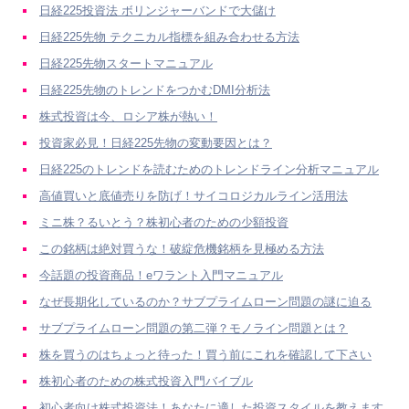
日経225投資法 ボリンジャーバンドで大儲け
日経225先物 テクニカル指標を組み合わせる方法
日経225先物スタートマニュアル
日経225先物のトレンドをつかむDMI分析法
株式投資は今、ロシア株が熱い！
投資家必見！日経225先物の変動要因とは？
日経225のトレンドを読むためのトレンドライン分析マニュアル
高値買いと底値売りを防げ！サイコロジカルライン活用法
ミニ株？るいとう？株初心者のための少額投資
この銘柄は絶対買うな！破綻危機銘柄を見極める方法
今話題の投資商品！eワラント入門マニュアル
なぜ長期化しているのか？サブプライムローン問題の謎に迫る
サブプライムローン問題の第二弾？モノライン問題とは？
株を買うのはちょっと待った！買う前にこれを確認して下さい
株初心者のための株式投資入門バイブル
初心者向け株式投資法！あなたに適した投資スタイルを教えます