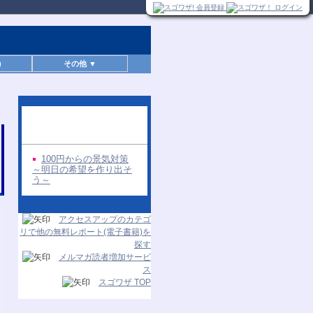
)
その他 ▼
同じ著者の無料レポー
ト
100円からの景気対策
～明日の希望を作り出そ
う～
アクセスアップのカテゴ
リで他の無料レポート(電子書籍)を
探す
メルマガ読者増加サービ
ス
スゴワザ TOP