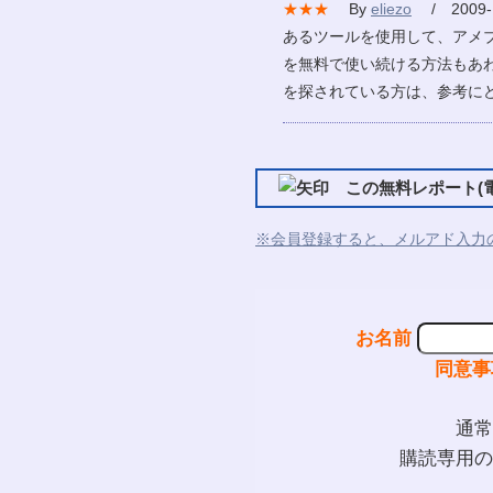
★★★
By
eliezo
/ 2009-1
あるツールを使用して、アメ
を無料で使い続ける方法もあ
を探されている方は、参考に
この無料レポート(電
※会員登録すると、メルアド入力
お名前
同意事
通常
購読専用の