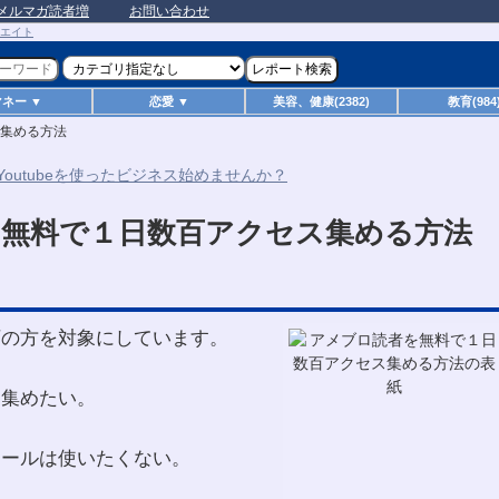
メルマガ読者増
お問い合わせ
マネー ▼
恋愛 ▼
美容、健康(2382)
教育(984
集める方法
無料で１日数百アクセス集める方法
下の方を対象にしています。
を集めたい。
ツールは使いたくない。