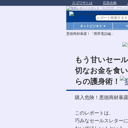
スゴワザとは
広告出稿
ネットビジネス ▼
悪徳商材暴露！「携帯電話編」
もう甘いセー
切なお金を食い
らの護身術！
購入危険！悪徳商材暴
このレポートは、
巧みなセールスレター