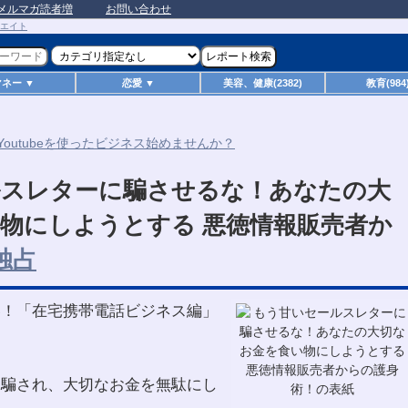
メルマガ読者増
お問い合わせ
マネー ▼
恋愛 ▼
美容、健康(2382)
教育(984
ルスレターに騙させるな！あなたの大
物にしようとする 悪徳情報販売者か
露！「在宅携帯電話ビジネス編」
に騙され、大切なお金を無駄にし