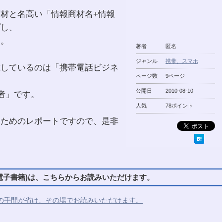
材と名高い「情報商材名+情報
プし、
た。
著者
匿名
ジャンル
携帯、スマホ
載しているのは「携帯電話ビジネ
ページ数
9ページ
公開日
2010-08-10
者」です。
人気
78ポイント
るためのレポートですので、是非
子書籍)は、こちらからお読みいただけます。
の手間が省け、その場でお読みいただけます。