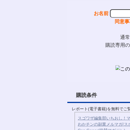
お名前
同意事
通常
購読専用の
購読条件
レポート(電子書籍)を無料で
スゴワザ編集部いちおし！マ
わかチンの副業メルマガ(ス