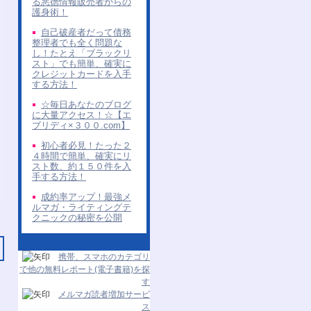
る悪徳情報販売者からの
護身術！
自己破産者だって債務
整理者でも全く問題な
し！たとえ「ブラックリ
スト」でも簡単、確実に
クレジットカードを入手
する方法！
☆毎日あなたのブログ
に大量アクセス！☆【エ
ブリディ×３００.com】
初心者必見！たった２
４時間で簡単、確実にリ
スト数、約１５０件を入
手する方法！
成約率アップ！最強メ
ルマガ・ライティングテ
クニックの秘密を公開
携帯、スマホのカテゴリ
で他の無料レポート(電子書籍)を探
す
メルマガ読者増加サービ
ス