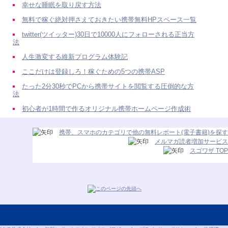
幸せな睡眠を取り戻す方法
無料で稼ぐ絶対押さえておきたい携帯無料HPスペース一覧
twitter(ツイッター)30日で10000人にフォローされる正当方
法
人生激変する維新プログラム体験記
ここだけは登録しろ！稼ぐための5つの携帯ASP
たった2分30秒でPCから携帯サイトを閲覧する圧倒的な方
法
初心者が1時間で作るオリジナル携帯ホームページ作成術
携帯、スマホのカテゴリで他の無料レポート(電子書籍)を探す
メルマガ読者増加サービス
スゴワザ TOP