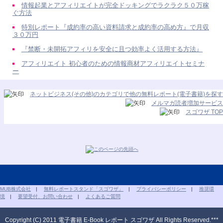
情報起業とアフィリエイトが完全ドッキングでラクラク５０万稼
ぐ方法
特別レポート『成約率の高い資料請求と成約率の高め方』で月収
３０万円
『禁断・未開拓アフィリを安全に且つ効率よく活用する方法』
アフィリエイト 初心者のための情報商材アフィリエイトセミナ
ー
ネットビジネス(その他)のカテゴリで他の無料レポート(電子書籍)を探す
メルマガ読者増加サービス
スゴワザ TOP
MUB株式会社
|
無料レポートスタンド「スゴワザ」
|
プライバシーポリシー
|
推奨環
境
|
要望受付、お問い合わせ
|
よくあるご質問
Copyright (C) 2011 電子書籍 E-Book レポート スゴワザ All Rights Reserved.***