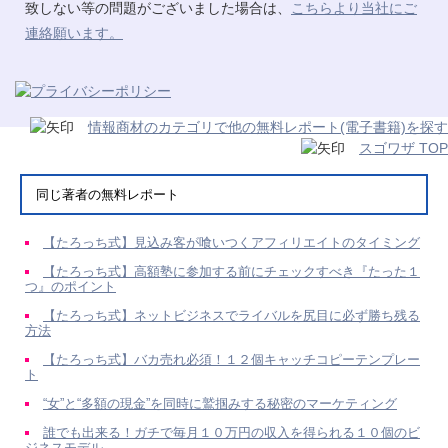
致しない等の問題がございました場合は、
こちらより当社にご
連絡願います。
情報商材のカテゴリで他の無料レポート(電子書籍)を探す
スゴワザ TOP
同じ著者の無料レポート
【たろっち式】見込み客が喰いつくアフィリエイトのタイミング
【たろっち式】高額塾に参加する前にチェックすべき『たった１
つ』のポイント
【たろっち式】ネットビジネスでライバルを尻目に必ず勝ち残る
方法
【たろっち式】バカ売れ必須！１２個キャッチコピーテンプレー
ト
“女”と“多額の現金”を同時に鷲掴みする秘密のマーケティング
誰でも出来る！ガチで毎月１０万円の収入を得られる１０個のビ
ジネスモデル