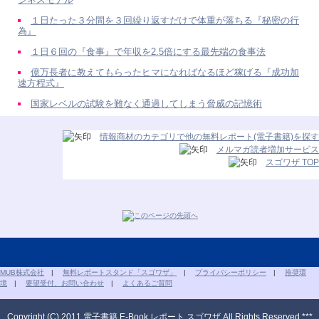
１日たった３分間を３回繰り返すだけで体重が落ちる『秘密の行
為』
１日６回の『食事』で年収を2.5倍にする最先端の食事法
億万長者に教えてもらったヒマになればなるほど稼げる『成功加
速方程式』
国家レベルの試験を難なく通過してしまう脅威の記憶術
情報商材のカテゴリで他の無料レポート(電子書籍)を探す
メルマガ読者増加サービス
スゴワザ TOP
MUB株式会社
|
無料レポートスタンド「スゴワザ」
|
プライバシーポリシー
|
推奨環
境
|
要望受付、お問い合わせ
|
よくあるご質問
Copyright (C) 2011 電子書籍 E-Book レポート スゴワザ All Rights Reserved.***