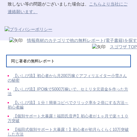
致しない等の問題がございました場合は、
こちらより当社にご
連絡願います。
情報商材のカテゴリで他の無料レポート(電子書籍)を探す
スゴワザ TOP
同じ著者の無料レポート
【いしぴ流】初心者から月200万稼ぐアフィリエイター小雪さん
の秘密
【いしぴ流】IPO株で5000万稼いで、セミリタ元資金を作った方
法
【いしぴ流】１分！簡単コピペでクリック率を２倍にする方法～
初心者編
【個別サポート大暴露！福田氏音声】初心者が１ヶ月で楽々１０
万突破
【福田式個別サポート大暴露！】初心者が初月らくらく10万突破
した方法