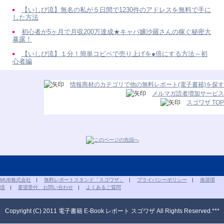
【いしぴ流】無名の私が５日間で1230件のアドレスを無料で手に
した方法
初心者が5ヶ月で月収200万達成★キャバ嬢沙羅さんの稼ぐ秘密大
暴露！
【いしぴ流】１分！簡単コピペで売り上げを●倍にする方法～初
心者編
情報商材のカテゴリで他の無料レポート(電子書籍)を探す
メルマガ読者増加サービス
スゴワザ TOP
MUB株式会社
|
無料レポートスタンド「スゴワザ」
|
プライバシーポリシー
|
推奨環
境
|
要望受付、お問い合わせ
|
よくあるご質問
Copyright (C) 2011 電子書籍 E-Book レポート スゴワザ All Rights Reserved.***