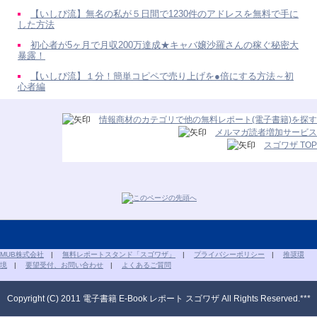
【いしぴ流】無名の私が５日間で1230件のアドレスを無料で手に
した方法
初心者が5ヶ月で月収200万達成★キャバ嬢沙羅さんの稼ぐ秘密大
暴露！
【いしぴ流】１分！簡単コピペで売り上げを●倍にする方法～初
心者編
情報商材のカテゴリで他の無料レポート(電子書籍)を探す
メルマガ読者増加サービス
スゴワザ TOP
MUB株式会社
|
無料レポートスタンド「スゴワザ」
|
プライバシーポリシー
|
推奨環
境
|
要望受付、お問い合わせ
|
よくあるご質問
Copyright (C) 2011 電子書籍 E-Book レポート スゴワザ All Rights Reserved.***