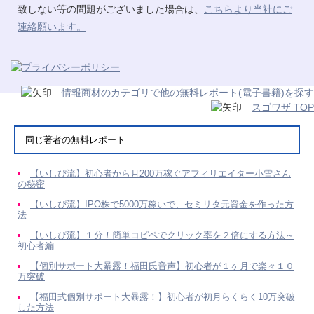
致しない等の問題がございました場合は、
こちらより当社にご
連絡願います。
情報商材のカテゴリで他の無料レポート(電子書籍)を探す
スゴワザ TOP
同じ著者の無料レポート
【いしぴ流】初心者から月200万稼ぐアフィリエイター小雪さん
の秘密
【いしぴ流】IPO株で5000万稼いで、セミリタ元資金を作った方
法
【いしぴ流】１分！簡単コピペでクリック率を２倍にする方法～
初心者編
【個別サポート大暴露！福田氏音声】初心者が１ヶ月で楽々１０
万突破
【福田式個別サポート大暴露！】初心者が初月らくらく10万突破
した方法