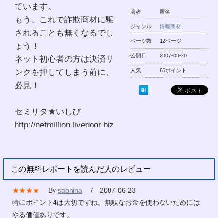
ています。
著者
匿名
もう、これで詐欺商材に騙
ジャンル
情報商材
されることも無くなるでし
ページ数
12ページ
ょう！
公開日
2007-03-20
ネット初心者の方は決済リ
ンクを押してしまう前に、
人気
65ポイント
必見！
セミリタ★いしぴ
http://netmillion.livedoor.biz
この無料レポートを読んだ人のレビュー
★★★★
By
saohina
/ 2007-06-23
特にポイント4は大切ですね。無駄なお金を使わないためには
やる価値ありです。