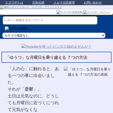
スゴワザとは
広告出稿
メルマガ読者増
お問い合わせ
「ゆうつ」な月曜日を乗り越える ７つの方法
「人の心」に触れると、あ
る一つの事に出会いまし
た。
それが「憂鬱」。
土日は元気なのに、どうし
ても月曜日に近づくにつれ
て元気がなくな