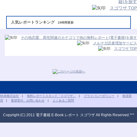
籍)を探す
スゴワザ TOP
人気レポートランキング
24時間更新
その他恋愛、異性関連のカテゴリで他の無料レポート(電子書籍)を探す
メルマガ読者増加サービス
スゴワザ TOP
MUB株式会社
|
無料レポートスタンド「スゴワザ」
|
プライバシーポリシー
|
推奨環
境
|
要望受付、お問い合わせ
|
よくあるご質問
Copyright (C) 2011 電子書籍 E-Book レポート スゴワザ All Rights Reserved.***