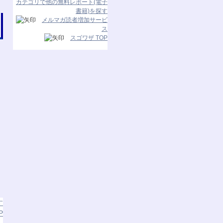
カテゴリで他の無料レポート(電子
書籍)を探す
メルマガ読者増加サービ
ス
スゴワザ TOP
す
P