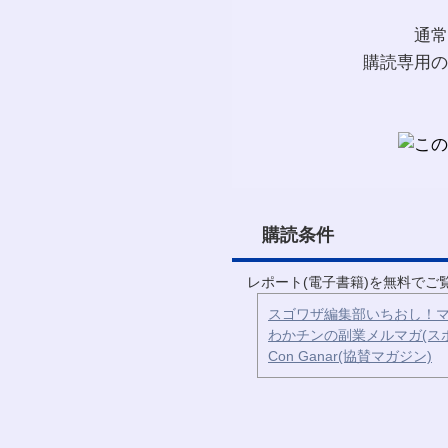
通常
購読専用の
購読条件
レポート(電子書籍)を無料で
スゴワザ編集部いちおし！マ
わかチンの副業メルマガ(ス
Con Ganar(協賛マガジン)