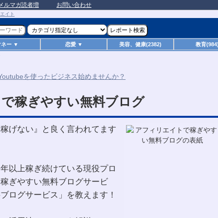
メルマガ読者増
お問い合わせ
マネー ▼
恋愛 ▼
美容、健康(2382)
教育(984
トで稼ぎやすい無料ブログ
は稼げない』と良く言われてます
０年以上稼ぎ続けている現役プロ
「稼ぎやすい無料ブログサービ
料ブログサービス」を教えます！