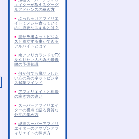
現役スーパーアフィリ
エイターが教えるグーグ
ルアドセンスの稼ぎ方
ぶっちゃけアフィリエ
イトでメシを食っていく
のに必要なスキルとは？
脱サラ後ネットビジネ
スと両立する事ができる
アルバイトとは？
南アフリカランドでFX
をやりたい人の為の最低
限の予備知識
何が何でも脱サラした
い方の為のネットビジネ
ス起業マインド
アフィリエイトと相場
の稼ぎ方の違い
スーパーアフィリエイ
ターの視点で語る良質な
外注の集め方
現役スーパーアフィリ
エイターのアマゾンアフ
ィリエイトの稼ぎ方