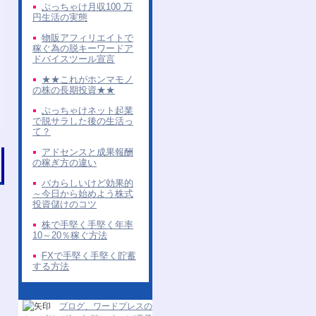
ぶっちゃけ月収100 万
円生活の実態
物販アフィリエイトで
稼ぐ為の脱キーワードア
ドバイスツール宣言
★★これがホンマモノ
の株の長期投資★★
ぶっちゃけネット起業
で脱サラした後の生活っ
て？
アドセンスと成果報酬
の稼ぎ方の違い
バカらしいけど効果的
～今日から始めよう株式
投資儲けのコツ
株で手堅く手堅く年率
10～20％稼ぐ方法
FXで手堅く手堅く貯蓄
する方法
ブログ、ワードプレスの