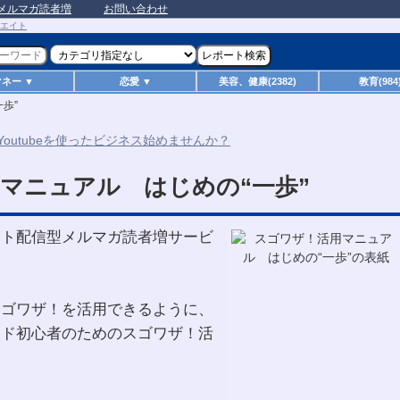
メルマガ読者増
お問い合わせ
マネー ▼
恋愛 ▼
美容、健康(2382)
教育(984
歩”
マニュアル はじめの“一歩”
ート配信型メルマガ読者増サービ
スゴワザ！を活用できるように、
ンド初心者のためのスゴワザ！活