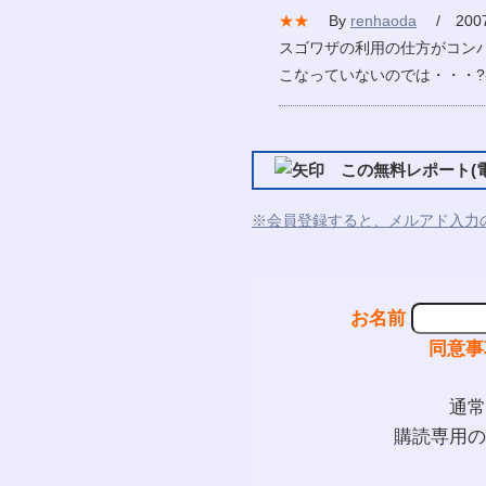
★★
By
renhaoda
/ 2007
スゴワザの利用の仕方がコン
こなっていないのでは・・・
この無料レポート(電
※会員登録すると、メルアド入力
お名前
同意事
通常
購読専用の