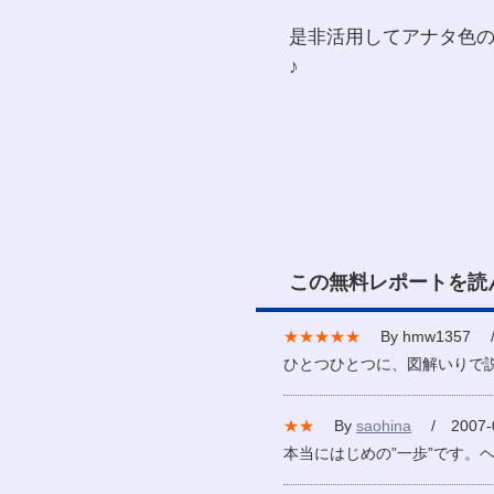
是非活用してアナタ色
♪
この無料レポートを読
★★★★★
By hmw1357 / 
ひとつひとつに、図解いりで
★★
By
saohina
/ 2007-0
本当にはじめの”一歩”です。