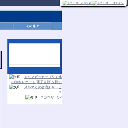
)
その他 ▼
人気レポートランキン
グ
24時間更新
メルマガのカテゴリで他
の無料レポート(電子書籍)を探す
メルマガ読者増加サービ
ス
スゴワザ TOP