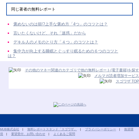
同じ著者の無料レポート
褒めないのは損!?上手な褒め方「4つ」のコツとは？
言いたくないけど、それ「迷惑」だから
デキル人のメモのとり方「４つ」のコツとは？
集中力が向上する睡眠とぐっすり眠るための６つのコツと
は？
その他のマネー関連のカテゴリで他の無料レポート(電子書籍)を探す
メルマガ読者増加サービス
スゴワザ TOP
MUB株式会社
|
無料レポートスタンド「スゴワザ」
|
プライバシーポリシー
|
推奨環
境
|
要望受付、お問い合わせ
|
よくあるご質問