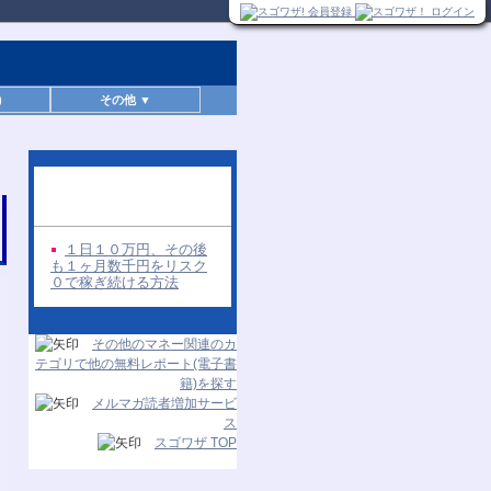
)
その他 ▼
同じ著者の無料レポー
ト
１日１０万円、その後
も１ヶ月数千円をリスク
０で稼ぎ続ける方法
その他のマネー関連のカ
テゴリで他の無料レポート(電子書
籍)を探す
メルマガ読者増加サービ
ス
スゴワザ TOP