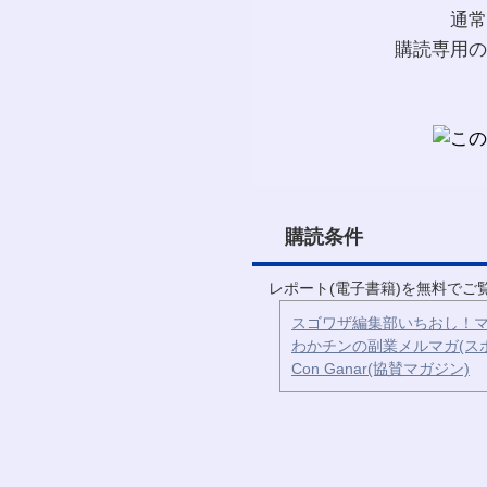
通常
購読専用の
購読条件
レポート(電子書籍)を無料で
スゴワザ編集部いちおし！マ
わかチンの副業メルマガ(ス
Con Ganar(協賛マガジン)