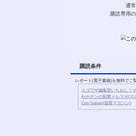
通常
購読専用の
購読条件
レポート(電子書籍)を無料で
スゴワザ編集部いちおし！マ
わかチンの副業メルマガ(ス
Con Ganar(協賛マガジン)