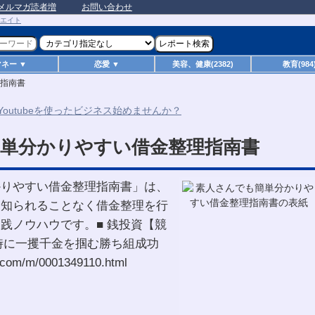
メルマガ読者増
お問い合わせ
マネー ▼
恋愛 ▼
美容、健康(2382)
教育(984
指南書
単分かりやすい借金整理指南書
かりやすい借金整理指南書」は、
も知られることなく借金整理を行
践ノウハウです。■ 銭投資【競
時に一攫千金を掴む勝ち組成功
com/m/0001349110.html