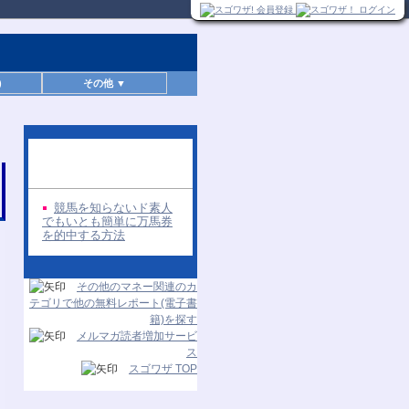
)
その他 ▼
同じ著者の無料レポー
ト
競馬を知らないド素人
でもいとも簡単に万馬券
を的中する方法
その他のマネー関連のカ
テゴリで他の無料レポート(電子書
籍)を探す
メルマガ読者増加サービ
ス
スゴワザ TOP