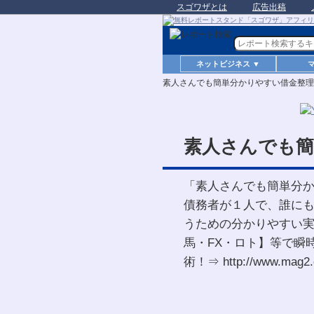
スゴワザとは
広告出稿
ネットビジネス ▼
素人さんでも簡単分かりやすい借金整理
素人さんでも簡
「素人さんでも簡単分
債務者が１人で、誰に
うための分かりやすい実
馬・FX・ロト】等で瞬
術！⇒ http://www.mag2.