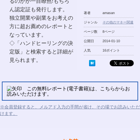
るのかが一目瞭然!もちろ
ん認定証も発行します。
著者
amasan
独立開業や副業をお考えの
ジャンル
その他のマネー関連
方に超お薦めのレポートと
ページ数
8ページ
なっています。
公開日
2014-01-10
◇「ハンドヒーリングの決
定版」と検索すると詳細が
人気
16ポイント
見られます。
この無料レポート(電子書籍)は、こちらからお
読みいただけます。
※会員登録すると、メルアド入力の手間が省け、その場でお読みいただ
けます。