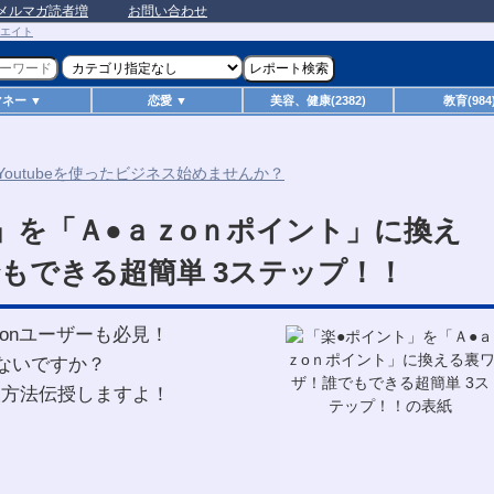
メルマガ読者増
お問い合わせ
マネー ▼
恋愛 ▼
美容、健康(2382)
教育(984
」を「Ａ●ａｚoｎポイント」に換え
もできる超簡単 3ステップ！！
zonユーザーも必見！
ないですか？
換方法伝授しますよ！