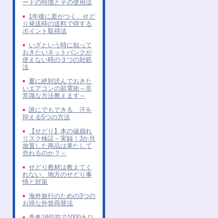
ードの特徴とその使用法
1年後に差がつく、せど
り発送時の送料で得する
ポイント取得法
いざという時に知って
おきたいネットバンクが
使えない時の３つの対処
法
夏に絶対読んでおきた
いエアコンの節電術～非
常識な方法教えます～
誰にでもできる、汗を
抑える5つの方法
【せどり】本の値崩れ
リスク検証～実録！3か月
放置した商品は果たして
売れるのか？～
せどり教材は教えてく
れない、地方のせどり事
情と対策
海外旅行のための3つの
お得な外貨両替法
青春18切符で1000キロ