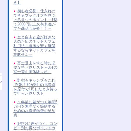
き】
初心者必見！仕入れの
できるブックオフを見つ
ける６つのポイント～1撃
で2000円以上の純利益が
でた商品も紹介！！～
空と自由と旅が好きな
人のためのネットカフェ
利用法～寝床を安く確保
するならネットカフェを
攻略せよ～
富士登山をする時に必
要な持ち物リスト～8月の
富士登山実体験レポ～
す
野宿もキャンプもこれ
P
でOK！私が8月の北海道
を原付で1周したとき持っ
て行った物リスト
１年後に差がつく年間5
万円を無理なく節約する
ための水道光熱費の早見
表
1年後に差がつく、コン
ビニ別お得なポイントカ