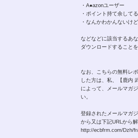
・A●azonユーザー
・ポイント持て余して
・なんかわかんないけ
などなどに該当するあ
ダウンロードすること
なお、こちらの無料レ
した方は、私、【鹿内 
によって、メールマガ
い。
登録されたメールマガジ
から又は下記URLから
http://ecbfrm.com/Dzh/f