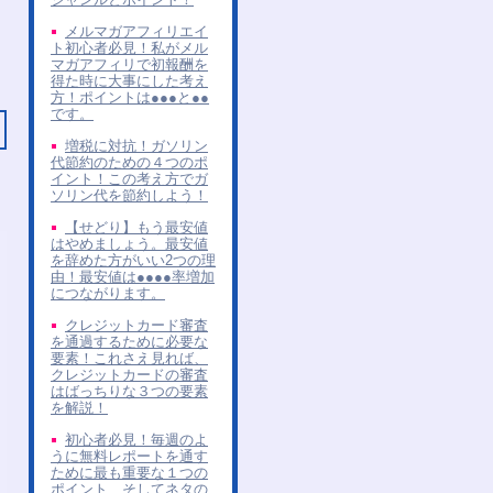
メルマガアフィリエイ
ト初心者必見！私がメル
マガアフィリで初報酬を
得た時に大事にした考え
方！ポイントは●●●と●●
です。
増税に対抗！ガソリン
代節約のための４つのポ
イント！この考え方でガ
ソリン代を節約しよう！
【せどり】もう最安値
はやめましょう。最安値
を辞めた方がいい2つの理
由！最安値は●●●●率増加
につながります。
クレジットカード審査
を通過するために必要な
要素！これさえ見れば、
クレジットカードの審査
はばっちりな３つの要素
を解説！
初心者必見！毎週のよ
うに無料レポートを通す
ために最も重要な１つの
ポイント、そしてネタの