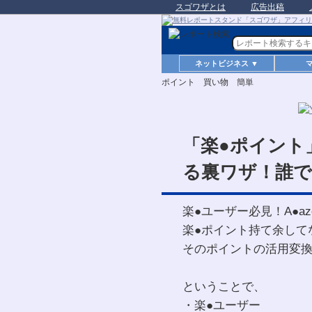
スゴワザとは
広告出稿
ネットビジネス ▼
ポイント 買い物 簡単
「楽●ポイント
る裏ワザ！誰で
楽●ユーザー必見！A●a
楽●ポイント持て余して
そのポイントの活用変
ということで、
・楽●ユーザー