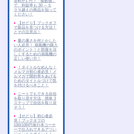
管料が1 円？「複数個」
で、利益率も 30 ～５
０％越えの商品を知って
ください！
【せどり】ブックオフ
で新品を見つける方法！
とその注意点！
夏の暑さを何とかした
い人必見！ 扇風機の購入
のポイント！と部屋を涼
しくするための扇風機の
正しい使い方！
！タイトルなめんな！
メルマガ初心者必見！メ
ルマガで開封率をあげる
ためのタイトルづけで気
を付けるべきこと！
ニートでもできる自信
を取り戻す方法 簡単 3
ステップで自信を取り戻
そう！
【せどり】初心者必
見！ブックオフの
100(108)円単行本コーナ
ーで仕入れできるアツい
ジャンルとポイント！