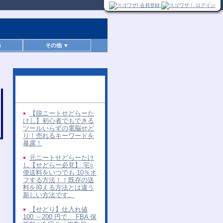
)
その他 ▼
同じ著者の無料レポー
ト
【脱ニートせどらーた
けし】初心者でもできる
ツールいらずの電脳せど
り！売れるキーワードを
暴露！
元ニートせどらーたけ
し【せどらー必見】 宅○
便送料をいつでも 10％オ
フする方法！！既存の送
料を抑える方法とは違う
新しい方法です。
【せどり】仕入れ値
100 ～200 円で、 FBA 保