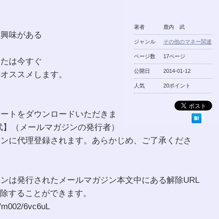
る
著者
鹿内 武
ど興味がある
ジャンル
その他のマネー関連
ページ数
17ページ
なたは今すぐ
公開日
2014-01-12
をオススメします。
人気
20ポイント
ポートをダウンロードいただきま
武】（メールマガジンの発行者）
ジンに代理登録されます。あらかじめ、ご了承くださ
ンは発行されたメールマガジン本文中にある解除URL
解除することができます。
r/m002/6vc6uL