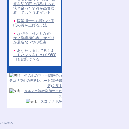
超を5100円で移動する方
法と余った切符を高価買
取してもらうポイント
医学博士から聞いた睡
眠の質を上げる方法
なぜ今、せどりなの
か？副業初心者にせどり
が最適な 2つの理由
あなたは損してる！ネ
ットバンクを使えば 9600
円も節約できる！！
その他のマネー関連のカ
テゴリで他の無料レポート(電子書
籍)を探す
メルマガ読者増加サービ
ス
スゴワザ TOP