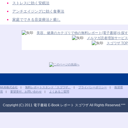
ストレスに効く安眠法
アンチエイジングに効く食事法
家庭でできる音楽療法と癒し
美容、健康のカテゴリで他の無料レポート(電子書籍)を探す
メルマガ読者増加サービス
スゴワザ TOP
MUB株式会社
|
無料レポートスタンド「スゴワザ」
|
プライバシーポリシー
|
推奨環
境
|
要望受付、お問い合わせ
|
よくあるご質問
Copyright (C) 2011 電子書籍 E-Book レポート スゴワザ All Rights Reserved.***