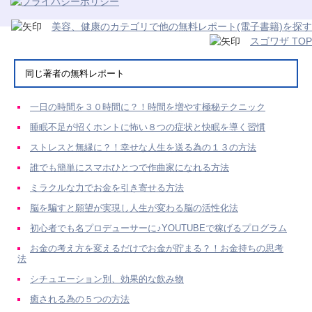
美容、健康のカテゴリで他の無料レポート(電子書籍)を探す
スゴワザ TOP
同じ著者の無料レポート
一日の時間を３０時間に？！時間を増やす極秘テクニック
睡眠不足が招くホントに怖い８つの症状と快眠を導く習慣
ストレスと無縁に？！幸せな人生を送る為の１３の方法
誰でも簡単にスマホひとつで作曲家になれる方法
ミラクルな力でお金を引き寄せる方法
脳を騙すと願望が実現し人生が変わる脳の活性化法
初心者でも名プロデューサーに♪YOUTUBEで稼げるプログラム
お金の考え方を変えるだけでお金が貯まる？！お金持ちの思考
法
シチュエーション別、効果的な飲み物
癒される為の５つの方法