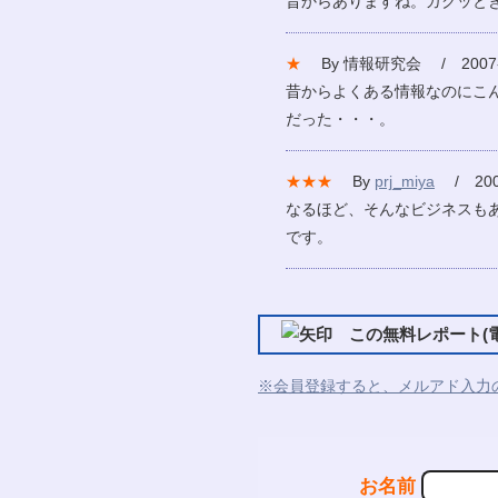
昔からありますね。ガクッと
★
By 情報研究会 / 2007-
昔からよくある情報なのにこ
だった・・・。
★★★
By
prj_miya
/ 2007
なるほど、そんなビジネスも
です。
この無料レポート(電
※会員登録すると、メルアド入力
お名前