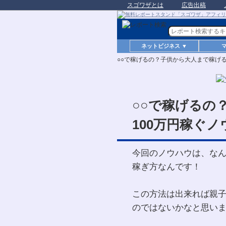
スゴワザとは
広告出稿
ネットビジネス ▼
○○で稼げるの？子供から大人まで稼げる
○○で稼げるの
100万円稼ぐノ
今回のノウハウは、な
稼ぎ方なんです！
この方法は出来れば親
のではないかなと思い