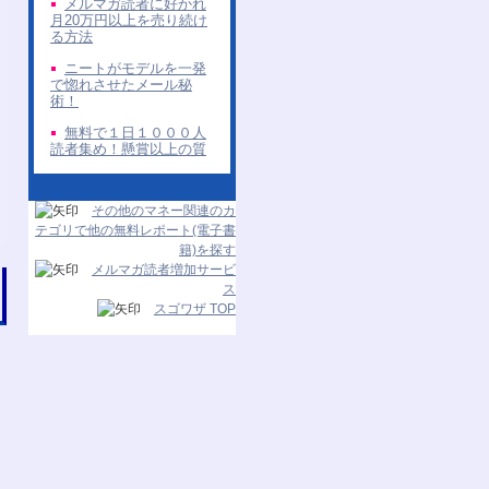
メルマガ読者に好かれ
月20万円以上を売り続け
る方法
ニートがモデルを一発
で惚れさせたメール秘
術！
無料で１日１０００人
読者集め！懸賞以上の質
その他のマネー関連のカ
テゴリで他の無料レポート(電子書
籍)を探す
メルマガ読者増加サービ
ス
スゴワザ TOP