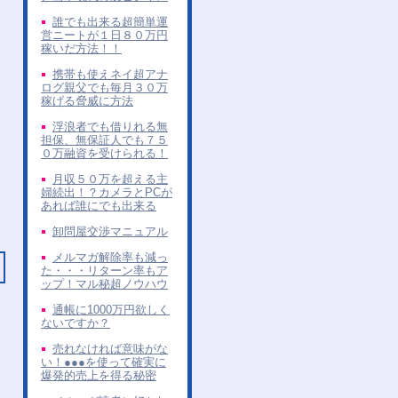
誰でも出来る超簡単運
営ニートが１日８０万円
稼いだ方法！！
携帯も使えネイ超アナ
ログ親父でも毎月３０万
稼げる脅威に方法
浮浪者でも借りれる無
担保、無保証人でも７５
０万融資を受けられる！
月収５０万を超える主
婦続出！？カメラとPCが
あれば誰にでも出来る
卸問屋交渉マニュアル
メルマガ解除率も減っ
た・・・リターン率もア
ップ！マル秘超ノウハウ
通帳に1000万円欲しく
ないですか？
売れなければ意味がな
い！●●●を使って確実に
爆発的売上を得る秘密