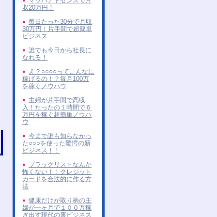
マッハアドセンスで月
収20万円！
毎日たった30分で月収
30万円！片手間で超簡単
ビジネス
誰でも今日から社長に
なれる！
え？○○○○ってこんなに
稼げるの！？毎月100万
を稼ぐノウハウ
主婦が片手間で高収
入！たったの１時間で６
万円を稼ぐ超簡単ノウハ
ウ
今まで誰も知らなかっ
た○○○を使った驚愕の新
ビジネス！！
ブラックリストなんか
怖くない！！クレジット
カードを合法的に作る方
法
健康だけが取り柄の主
婦が一ヶ月で１００万稼
ぎ出す現代の裏ビジネス