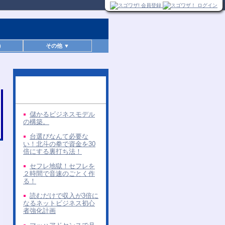
)
その他 ▼
同じ著者の無料レポー
ト
儲かるビジネスモデル
の構築。
台選びなんて必要な
い！北斗の拳で資金を30
倍にする裏打ち法！
セフレ地獄！セフレを
２時間で音速のごとく作
る！
読むだけで収入が3倍に
なるネットビジネス初心
者強化計画