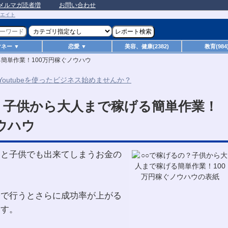
メルマガ読者増
お問い合わせ
マネー ▼
恋愛 ▼
美容、健康(2382)
教育(984
簡単作業！100万円稼ぐノウハウ
？子供から大人まで稼げる簡単作業！
ウハウ
んと子供でも出来てしまうお金の
子で行うとさらに成功率が上がる
ます。