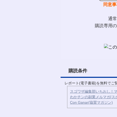
同意事
通常
購読専用の
購読条件
レポート(電子書籍)を無料で
スゴワザ編集部いちおし！マ
わかチンの副業メルマガ(ス
Con Ganar(協賛マガジン)