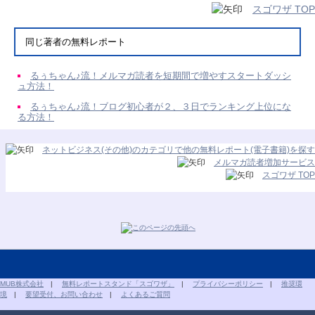
スゴワザ TOP
同じ著者の無料レポート
るぅちゃん♪流！メルマガ読者を短期間で増やすスタートダッシ
ュ方法！
るぅちゃん♪流！ブログ初心者が２、３日でランキング上位にな
る方法！
ネットビジネス(その他)のカテゴリで他の無料レポート(電子書籍)を探す
メルマガ読者増加サービス
スゴワザ TOP
MUB株式会社
|
無料レポートスタンド「スゴワザ」
|
プライバシーポリシー
|
推奨環
境
|
要望受付、お問い合わせ
|
よくあるご質問