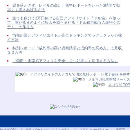
質を落とさず、レベルの高い、無料レポートをたった3時間で効
率よく書きあげる方法
誰でも数分で1万円稼げる自己アフィリサイト『ドル箱』を使っ
て、雪だるまのように収入を膨らませる『ドル箱自動収入獲得シス
テム』の作り方
情報起業とアフィリエイトが完全ドッキングでラクラク５０万稼
ぐ方法
特別レポート『成約率の高い資料請求と成約率の高め方』で月収
３０万円
『禁断・未開拓アフィリを安全に且つ効率よく活用する方法』
アフィリエイトのカテゴリで他の無料レポート(電子書籍)を探す
メルマガ読者増加サービス
スゴワザ TOP
MUB株式会社
|
無料レポートスタンド「スゴワザ」
|
プライバシーポリシー
|
推奨環