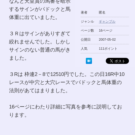
なんと天皇賞の馬番を暗示
するサインがパドックと馬
著者
匿名
体重に出ていました。
ジャンル
ギャンブル
ページ数
16ページ
３Ｒはサインがありすぎて
公開日
2007-05-02
絞れませんでした。しかし
サインのない普通の馬がき
人気
111ポイント
ました。
３Rは 枠連2－8で12510円でした。この日16R中10
レースが中穴と大穴レースでパドックと馬体重の
法則があてはまりました。
16ページにわたり詳細に写真を参考に説明してお
ります。