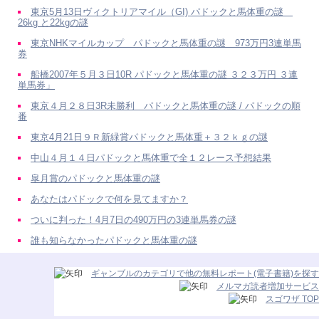
東京5月13日ヴィクトリアマイル（GI) パドックと馬体重の謎
26kg と22kgの謎
東京NHKマイルカップ パドックと馬体重の謎 973万円3連単馬
券
船橋2007年５月３日10R パドックと馬体重の謎 ３２３万円 ３連
単馬券」
東京４月２８日3R未勝利 パドックと馬体重の謎 / パドックの順
番
東京4月21日９Ｒ新緑賞パドックと馬体重＋３２ｋｇの謎
中山４月１４日パドックと馬体重で全１２レース予想結果
皐月賞のパドックと馬体重の謎
あなたはパドックで何を見てますか？
ついに判った！4月7日の490万円の3連単馬券の謎
誰も知らなかったパドックと馬体重の謎
ギャンブルのカテゴリで他の無料レポート(電子書籍)を探す
メルマガ読者増加サービス
スゴワザ TOP