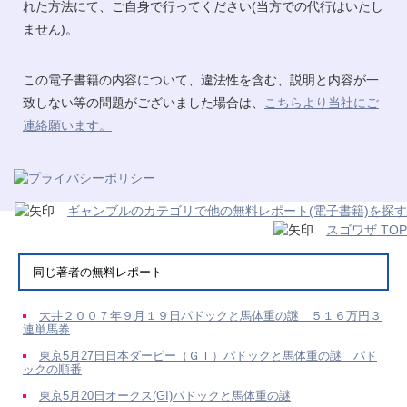
れた方法にて、ご自身で行ってください(当方での代行はいたし
ません)。
この電子書籍の内容について、違法性を含む、説明と内容が一
致しない等の問題がございました場合は、
こちらより当社にご
連絡願います。
ギャンブルのカテゴリで他の無料レポート(電子書籍)を探す
スゴワザ TOP
同じ著者の無料レポート
大井２００７年９月１９日パドックと馬体重の謎 ５１６万円３
連単馬券
東京5月27日日本ダービー（ＧＩ）パドックと馬体重の謎 パド
ックの順番
東京5月20日オークス(GI)パドックと馬体重の謎