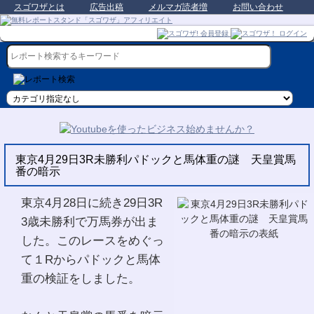
スゴワザとは
広告出稿
メルマガ読者増
お問い合わせ
東京4月29日3R未勝利パドックと馬体重の謎 天皇賞馬
番の暗示
東京4月28日に続き29日3R
3歳未勝利で万馬券が出ま
した。このレースをめぐっ
て１Rからパドックと馬体
重の検証をしました。