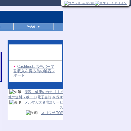
)
その他 ▼
同じ著者の無料レポー
ト
Cashfiesta広告バーで
副収入を得る為の解説レ
ポート
美容、健康のカテゴリで
他の無料レポート(電子書籍)を探す
メルマガ読者増加サービ
ス
スゴワザ TOP