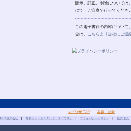
開示、訂正、削除については
にて、ご自身で行ってください
この電子書籍の内容について
合は、
こちらより当社にご連
スゴワザ TOP
美容、健康
MUB株式会社
|
無料レポートスタンド「スゴワザ」
|
プライバシーポリシー
|
推奨環境