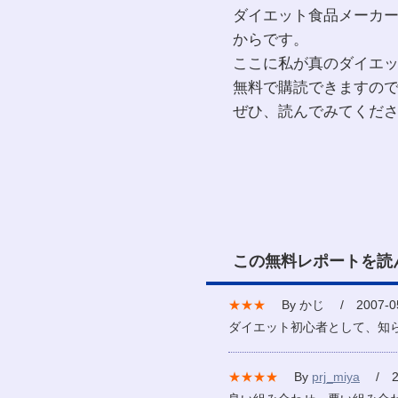
ダイエット食品メーカ
からです。
ここに私が真のダイエ
無料で購読できますの
ぜひ、読んでみてくだ
この無料レポートを読
★★★
By かじ / 2007-05
ダイエット初心者として、知
★★★★
By
prj_miya
/ 20