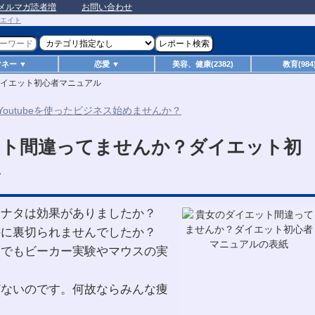
メルマガ読者増
お問い合わせ
マネー ▼
恋愛 ▼
美容、健康(2382)
教育(984
イエット初心者マニュアル
ット間違ってませんか？ダイエット初
ル
アナタは効果がありましたか？
のに裏切られませんでしたか？
までもビーカー実験やマウスの実
どないのです。何故ならみんな痩