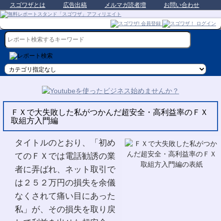
スゴワザとは
広告出稿
メルマガ読者増
お問い合わせ
ＦＸで大失敗した私がつかんだ超安全・高利益率のＦＸ
取組方入門編
タイトルのとおり、「初め
てのＦＸでは電話勧誘の業
者に弄ばれ、ネット取引で
は２５２万円の損失を余儀
なくされて痛い目にあった
私」が、その損失を取り戻