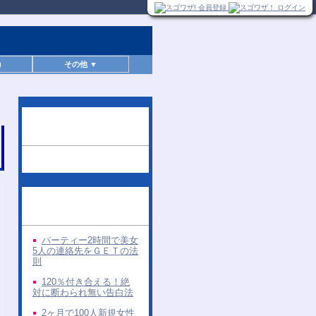
)
その他 ▼
この無料レポートを読
んだ人へのお勧め
同じ著者の無料レポー
ト
パーティー2時間で美女
5人の連絡先をＧＥＴの法
則
120％付き合える！絶
対に断わられ無い告白法
2ヶ月で100人新規女性