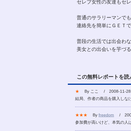
セレブ女性の友達もセ
普通のサラリーマンで
連絡先を簡単にＧＥＴ
普段の生活では出会わ
美女との出会いを芋づ
この無料レポートを読
★
By ここ / 2008-11-28
結局、作者の商品を購入しな
★★★
By
freedom
/ 2007
参加費が高いけど、本気の人は