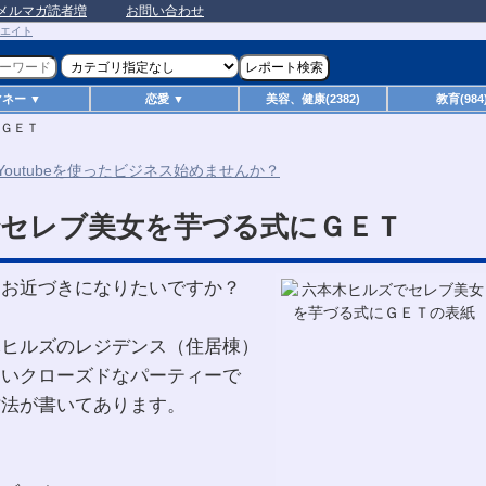
メルマガ読者増
お問い合わせ
マネー ▼
恋愛 ▼
美容、健康(2382)
教育(984
ＧＥＴ
セレブ美女を芋づる式にＧＥＴ
とお近づきになりたいですか？
木ヒルズのレジデンス（住居棟）
ないクローズドなパーティーで
方法が書いてあります。
。