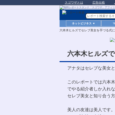
スゴワザとは
広告出稿
ネットビジネス ▼
六本木ヒルズでセレブ美女を芋づる式に
六本木ヒルズで
アナタはセレブな美女
このレポートでは六本
でやる紹介者しか入れ
セレブ美女と知り合う
美人の友達は美人です