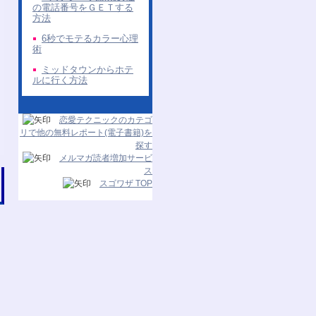
の電話番号をＧＥＴする
方法
6秒でモテるカラー心理
術
ミッドタウンからホテ
ルに行く方法
恋愛テクニックのカテゴ
リで他の無料レポート(電子書籍)を
探す
メルマガ読者増加サービ
ス
スゴワザ TOP