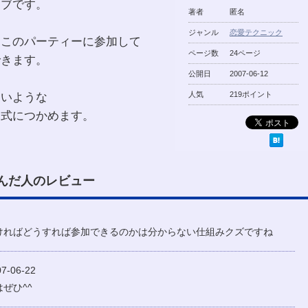
レブです。
著者
匿名
ジャンル
恋愛テクニック
もこのパーティーに参加して
ページ数
24ページ
できます。
公開日
2007-06-12
ないような
人気
219ポイント
る式につかめます。
んだ人のレビュー
ければどうすれば参加できるのかは分からない仕組みクズですね
-06-22
ぜひ^^