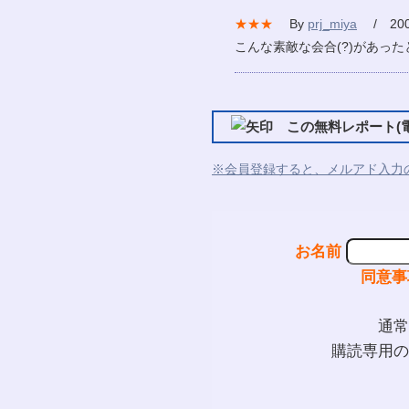
★★★
By
prj_miya
/ 2007
こんな素敵な会合(?)があっ
この無料レポート(電
※会員登録すると、メルアド入力
お名前
同意事
通常
購読専用の