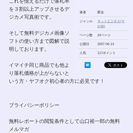
これを憶えるだけで落札率
を３割以上アップさせるデ
著者
匿名
ジカメ写真術です。
ジャンル
ネットビジネス(そ
の他)
そして無料デジカメ画像ソ
ページ数
24ページ
フトの使い方まで図解で説
公開日
2007-06-13
明しております。
人気
117ポイント
イマイチ同じ商品でも他よ
り落札価格が上がらないと
いう方・ヤフオク初心者の方に必見です！
プライバシーポリシー
無料レポートの閲覧条件として山口裕一郎の無料
メルマガ