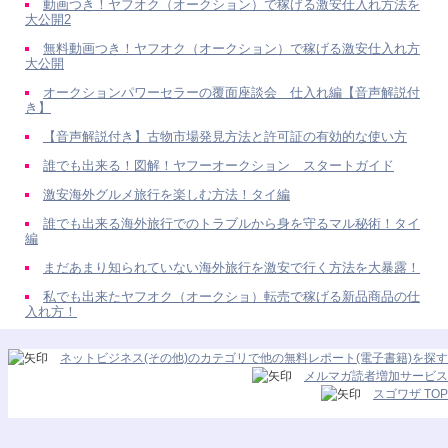
動画つき！ヤフオク（オークション）で稼げる激安仕入れ方法を
大公開2
無料動画つき！ヤフオク（オークション）で稼げる激安仕入れ方
大公開
オークションパワーセラーの覆面座談会 仕入れ編【音声解説付
き】
【音声解説付き】古物市場発見方法と許可証の有効的な使い方
誰でも出来る！図解！ヤフーオークション スタートガイド
激安海外グルメ旅行を楽しむ方法！タイ編
誰でも出来る海外旅行でのトラブルから身を守るマル秘術！タイ
編
まだあまり知られていない海外旅行を激安で行く方法を大暴露！
私でも出来たヤフオク（オークショ）転売で稼げる新品商品の仕
入れ方！
ネットビジネス(その他)のカテゴリで他の無料レポート(電子書籍)を探す
メルマガ読者増加サービス
スゴワザ TOP