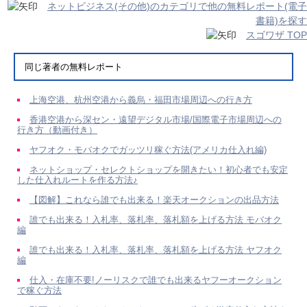
ネットビジネス(その他)のカテゴリで他の無料レポート(電子
書籍)を探す
スゴワザ TOP
同じ著者の無料レポート
上海空港、杭州空港から義烏・福田市場周辺への行き方
香港空港から深セン・遠望デジタル市場/国際電子市場周辺への
行き方（動画付き）
ヤフオク・モバオクでガッツリ稼ぐ方法(アメリカ仕入れ編)
ネットショップ・セレクトショップを開きたい！初心者でも安定
した仕入れルートを作る方法♪
【図解】これなら誰でも出来る！楽天オークションの出品方法
誰でも出来る！入札率、落札率、落札額を上げる方法 モバオク
編
誰でも出来る！入札率、落札率、落札額を上げる方法 ヤフオク
編
仕入・在庫不要!ノーリスクで誰でも出来るヤフーオークション
で稼ぐ方法