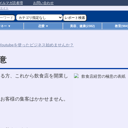
メルマガ読者増
お問い合わせ
マネー ▼
恋愛 ▼
美容、健康(2382)
教育(984
意
てる方、これから飲食店を開業し
、お客様の集客はかかせません。