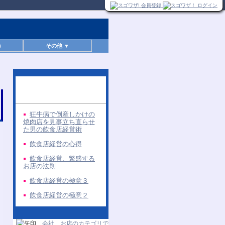
)
その他 ▼
同じ著者の無料レポー
ト
狂牛病で倒産しかけの
焼肉店を見事立ち直らせ
た男の飲食店経営術
飲食店経営の心得
飲食店経営、繁盛する
お店の法則
飲食店経営の極意３
飲食店経営の極意２
会社、お店のカテゴリで