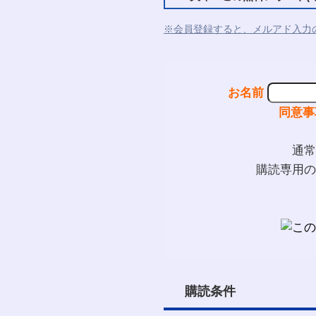
※会員登録すると、メルアド入力
お名前
同意事
通常
購読専用の
購読条件