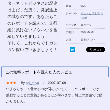
ターネットビジネスの歴史
著者
匿名
はまだまだ浅く、発展途上
ジャンル
ネットビジネス(そ
の域なのです。あなたもこ
の他)
のレポートを読んで、先行
ページ数
16ページ
組に負けないノウハウを蓄
公開日
2007-07-09
積していきましょう！
人気
133ポイント
そして、これからでもガン
ガン稼いでいきましょう！
この無料レポートを読んだ人のレビュー
★★★
By
prj_miya
/ 2007-07-09
いまさらやって儲かるのか悩んでいる方、このレポートでは、
挑戦することに意義があることが学べます。机上の空論では儲
かりません。