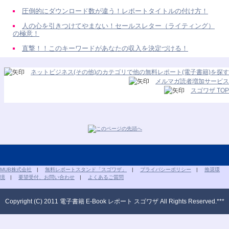
圧倒的にダウンロード数が違う！レポートタイトルの付け方！
人の心を引きつけてやまない！セールスレター（ライティング）
の極意！
直撃！！このキーワードがあなたの収入を決定づける！
ネットビジネス(その他)のカテゴリで他の無料レポート(電子書籍)を探す
メルマガ読者増加サービス
スゴワザ TOP
MUB株式会社
|
無料レポートスタンド「スゴワザ」
|
プライバシーポリシー
|
推奨環
境
|
要望受付、お問い合わせ
|
よくあるご質問
Copyright (C) 2011 電子書籍 E-Book レポート スゴワザ All Rights Reserved.***