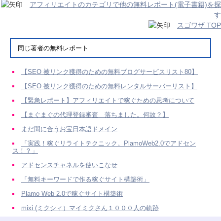
アフィリエイトのカテゴリで他の無料レポート(電子書籍)を探
す
スゴワザ TOP
同じ著者の無料レポート
【SEO 被リンク獲得のための無料ブログサービスリスト80】
【SEO 被リンク獲得のための無料レンタルサーバーリスト】
【緊急レポート】アフィリエイトで稼ぐための思考について
【まぐまぐの代理登録審査 落ちました。何故？】
まだ間に合うお宝日本語ドメイン
「実践！稼ぐリライトテクニック。PlamoWeb2.0でアドセン
ス！？」
アドセンスチャネルを使いこなせ
「無料キーワードで作る稼ぐサイト構築術」
Plamo Web 2.0で稼ぐサイト構築術
mixi (ミクシィ）マイミクさん１０００人の軌跡