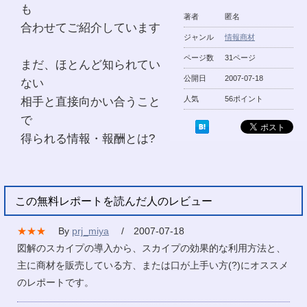
も
著者
匿名
合わせてご紹介しています
ジャンル
情報商材
ページ数
31ページ
まだ、ほとんど知られてい
公開日
2007-07-18
ない
相手と直接向かい合うこと
人気
56ポイント
で
得られる情報・報酬とは?
この無料レポートを読んだ人のレビュー
★★★
By
prj_miya
/ 2007-07-18
図解のスカイプの導入から、スカイプの効果的な利用方法と、
主に商材を販売している方、または口が上手い方(?)にオススメ
のレポートです。