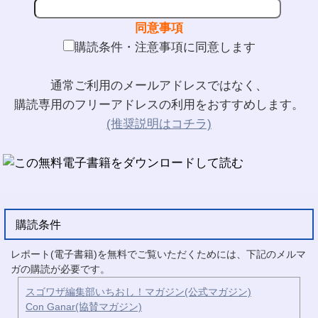
同意事項
購読条件・注意事項に同意します
通常ご利用のメールアドレスではなく、
購読専用のフリーアドレスの利用をおすすめします。
(推奨説明はコチラ)
購読条件
レポート(電子書籍)を無料でご覧いただくためには、下記のメルマ
ガの購読が必要です。
スゴワザ編集部いちおし！マガジン(公式マガジン)
Con Ganar(協賛マガジン)