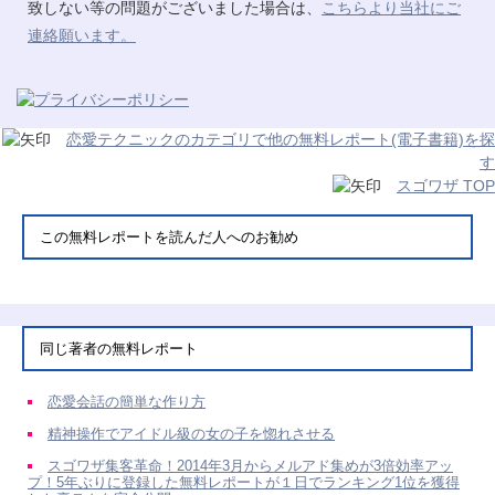
致しない等の問題がございました場合は、
こちらより当社にご
連絡願います。
恋愛テクニックのカテゴリで他の無料レポート(電子書籍)を探
す
スゴワザ TOP
この無料レポートを読んだ人へのお勧め
同じ著者の無料レポート
恋愛会話の簡単な作り方
精神操作でアイドル級の女の子を惚れさせる
スゴワザ集客革命！2014年3月からメルアド集めが3倍効率アッ
プ！5年ぶりに登録した無料レポートが１日でランキング1位を獲得