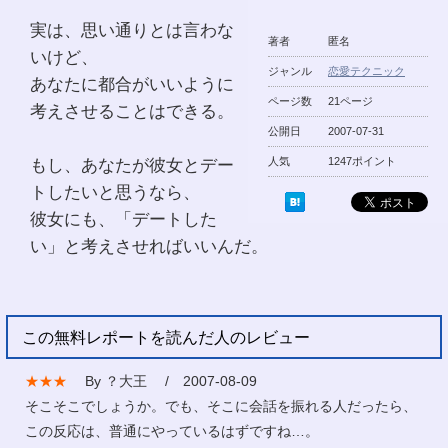
実は、思い通りとは言わな
著者
匿名
いけど、
ジャンル
恋愛テクニック
あなたに都合がいいように
ページ数
21ページ
考えさせることはできる。
公開日
2007-07-31
もし、あなたが彼女とデー
人気
1247ポイント
トしたいと思うなら、
彼女にも、「デートした
い」と考えさせればいいんだ。
この無料レポートを読んだ人のレビュー
★★★
By ？大王 / 2007-08-09
そこそこでしょうか。でも、そこに会話を振れる人だったら、
この反応は、普通にやっているはずですね…。