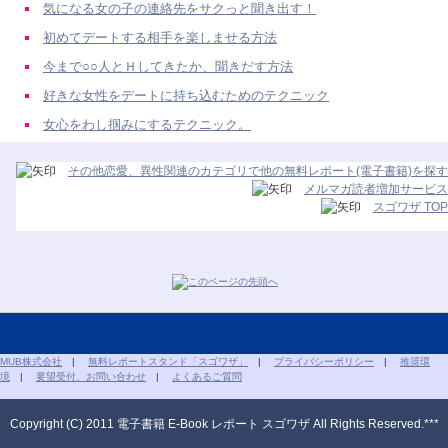
気になる女の子の連絡先をサクっと聞き出す！
初めてデートする相手を楽しませる方法
今まで○○人とＨしてきたか、聞きだす方法
好きな女性をデートに持ち込むためのテクニック
女心をわし掴みにするテクニック。
その他恋愛、異性関連のカテゴリで他の無料レポート(電子書籍)を探す
メルマガ読者増加サービス
スゴワザ TOP
MUB株式会社
|
無料レポートスタンド「スゴワザ」
|
プライバシーポリシー
|
推奨環
境
|
要望受付、お問い合わせ
|
よくあるご質問
Copyright (C) 2011 電子書籍 E-Book レポート スゴワザ All Rights Reserved.***