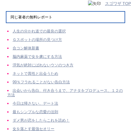
スゴワザ TOP
同じ著者の無料レポート
人生の分かれ道での最良の選択
Ｇスポットの場所の見つけ方
合コン解体新書
脳内麻薬で女を虜にする方法
浮気が絶対にばれないウソのつき方
ネットで異性と出会うため
99％フラれることがない告白方法
出会いから告白、付き合うまで、アナタをプロデュース、１２の
方法
今日は帰さない、デート法
最もシンプルな恋愛の法則
ダメ男が恋をしたらこれを読め！
女を落とす最強セオリー