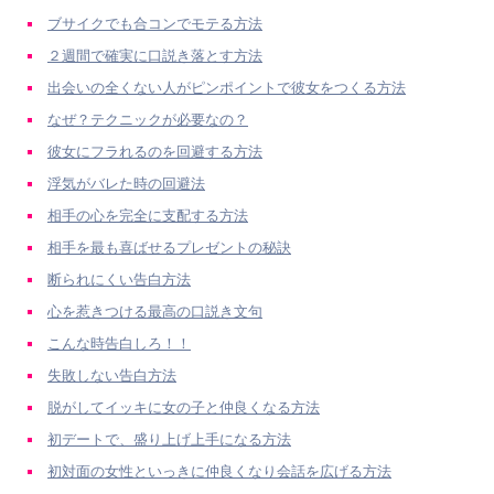
ブサイクでも合コンでモテる方法
２週間で確実に口説き落とす方法
出会いの全くない人がピンポイントで彼女をつくる方法
なぜ？テクニックが必要なの？
彼女にフラれるのを回避する方法
浮気がバレた時の回避法
相手の心を完全に支配する方法
相手を最も喜ばせるプレゼントの秘訣
断られにくい告白方法
心を惹きつける最高の口説き文句
こんな時告白しろ！！
失敗しない告白方法
脱がしてイッキに女の子と仲良くなる方法
初デートで、盛り上げ上手になる方法
初対面の女性といっきに仲良くなり会話を広げる方法