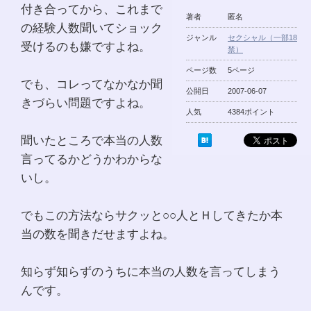
付き合ってから、これまで
著者
匿名
の経験人数聞いてショック
ジャンル
セクシャル（一部18
受けるのも嫌ですよね。
禁）
ページ数
5ページ
でも、コレってなかなか聞
公開日
2007-06-07
きづらい問題ですよね。
人気
4384ポイント
聞いたところで本当の人数
言ってるかどうかわからな
いし。
でもこの方法ならサクッと○○人とＨしてきたか本
当の数を聞きだせますよね。
知らず知らずのうちに本当の人数を言ってしまう
んです。