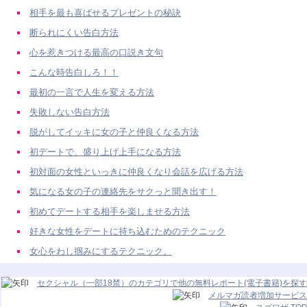
相手を最も喜ばせるプレゼントの秘訣
断られにくい告白方法
心を惹きつける最高の口説き文句
こんな時告白しろ！！
最初の一言で人生を変える方法
失敗しない告白方法
脱がしてイッキに女の子と仲良くなる方法
初デートで、盛り上げ上手になる方法
初対面の女性といっきに仲良くなり会話を広げる方法
気になる女の子の連絡先をサクっと聞き出す！
初めてデートする相手を楽しませる方法
好きな女性をデートに持ち込むためのテクニック
女心をわし掴みにするテクニック。
セクシャル（一部18禁）のカテゴリで他の無料レポート(電子書籍)を探す
メルマガ読者増加サービス