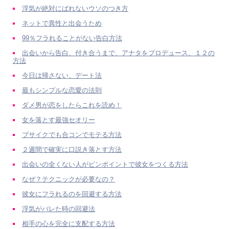
浮気が絶対にばれないウソのつき方
ネットで異性と出会うため
99％フラれることがない告白方法
出会いから告白、付き合うまで、アナタをプロデュース、１２の
方法
今日は帰さない、デート法
最もシンプルな恋愛の法則
ダメ男が恋をしたらこれを読め！
女を落とす最強セオリー
ブサイクでも合コンでモテる方法
２週間で確実に口説き落とす方法
出会いの全くない人がピンポイントで彼女をつくる方法
なぜ？テクニックが必要なの？
彼女にフラれるのを回避する方法
浮気がバレた時の回避法
相手の心を完全に支配する方法