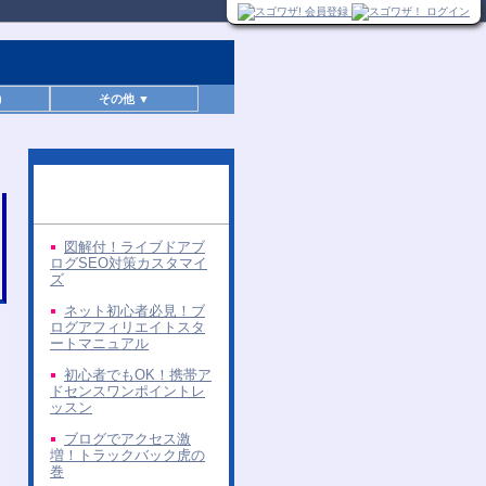
)
その他 ▼
同じ著者の無料レポー
ト
図解付！ライブドアブ
ログSEO対策カスタマイ
ズ
ネット初心者必見！ブ
ログアフィリエイトスタ
ートマニュアル
初心者でもOK！携帯ア
ドセンスワンポイントレ
ッスン
ブログでアクセス激
増！トラックバック虎の
巻