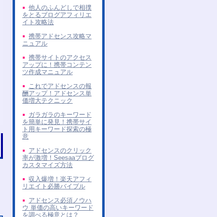
他人のふんどしで相撲
をとるブログアフィリエ
イト攻略法
携帯アドセンス攻略マ
ニュアル
携帯サイトのアクセス
アップに！携帯コンテン
ツ作成マニュアル
これでアドセンスの報
酬アップ！アドセンス単
価増大テクニック
ガラガラのキーワード
を簡単に発見！携帯サイ
ト用キーワード探索の極
意
アドセンスのクリック
率が激増！Seesaaブログ
カスタマイズ方法
収入爆増！楽天アフィ
リエイト必勝バイブル
アドセンス必須ノウハ
ウ 単価の高いキーワード
を調べる極意とは？