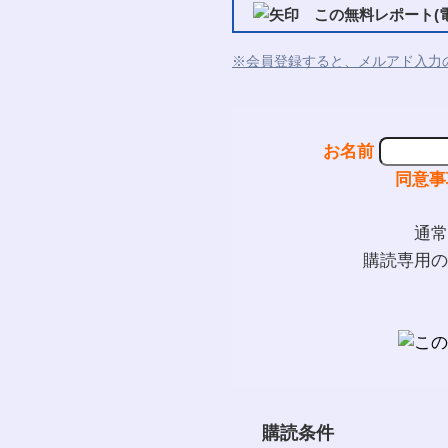
この無料レポート(電
※会員登録すると、メルアド入力
お名前
同意事
通常
購読専用の
購読条件