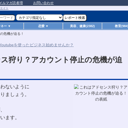
メルマガ読者増
お問い合わせ
マネー ▼
恋愛 ▼
美容、健康(2382)
教育(984
の危機が迫る！
ンス狩り？アカウント停止の危機が迫
らわないように
作りましょう。
が、
でいます。