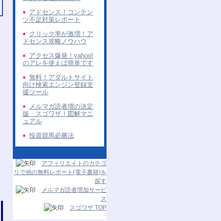
アドセンス！コンテン
ツ不足対策レポート
クリック率が激増！ア
ドセンス攻略ノウハウ
アクセス爆発！yahoo!
のアレを使えば簡単です
無料！アダルトサイト
向け検索エンジン登録支
援ツール
メルマガ読者増の決定
版 スゴワザ！図解マニ
ュアル
投資競馬必勝法
アフィリエイトのカテゴ
リで他の無料レポート(電子書籍)を
探す
メルマガ読者増加サービ
ス
スゴワザ TOP