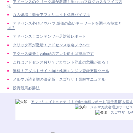
アドセンスのクリック率が激増！Seesaaブログカスタマイズ方
法
収入爆増！楽天アフィリエイト必勝バイブル
アドセンス必須ノウハウ 単価の高いキーワードを調べる極意と
は？
アドセンス！コンテンツ不足対策レポート
クリック率が激増！アドセンス攻略ノウハウ
アクセス爆発！yahoo!のアレを使えば簡単です
これはアドセンス狩り？アカウント停止の危機が迫る！
無料！アダルトサイト向け検索エンジン登録支援ツール
メルマガ読者増の決定版 スゴワザ！図解マニュアル
投資競馬必勝法
アフィリエイトのカテゴリで他の無料レポート(電子書籍)を探す
メルマガ読者増加サービス
スゴワザ TOP