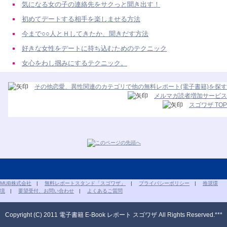
気になる女の子の連絡先をサクっと聞き出す！
初めてデートする相手を楽しませる方法
今まで○○人とＨしてきたか、聞きだす方法
好きな女性をデートに持ち込むためのテクニック
女心をわし掴みにするテクニック。
その他恋愛、異性関連のカテゴリで他の無料レポート(電子書籍)を探す
メルマガ読者増加サービス
スゴワザ TOP
MUB株式会社
|
無料レポートスタンド「スゴワザ」
|
プライバシーポリシー
|
推奨環
境
|
要望受付、お問い合わせ
|
よくあるご質問
Copyright (C) 2011 電子書籍 E-Book レポート スゴワザ All Rights Reserved.***