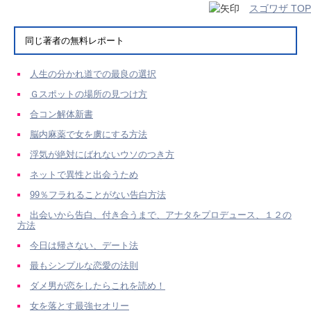
スゴワザ TOP
同じ著者の無料レポート
人生の分かれ道での最良の選択
Ｇスポットの場所の見つけ方
合コン解体新書
脳内麻薬で女を虜にする方法
浮気が絶対にばれないウソのつき方
ネットで異性と出会うため
99％フラれることがない告白方法
出会いから告白、付き合うまで、アナタをプロデュース、１２の
方法
今日は帰さない、デート法
最もシンプルな恋愛の法則
ダメ男が恋をしたらこれを読め！
女を落とす最強セオリー