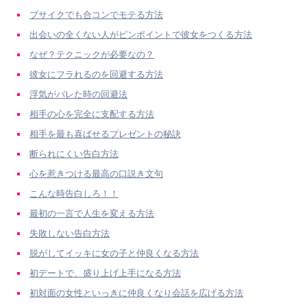
ブサイクでも合コンでモテる方法
出会いの全くない人がピンポイントで彼女をつくる方法
なぜ？テクニックが必要なの？
彼女にフラれるのを回避する方法
浮気がバレた時の回避法
相手の心を完全に支配する方法
相手を最も喜ばせるプレゼントの秘訣
断られにくい告白方法
心を惹きつける最高の口説き文句
こんな時告白しろ！！
最初の一言で人生を変える方法
失敗しない告白方法
脱がしてイッキに女の子と仲良くなる方法
初デートで、盛り上げ上手になる方法
初対面の女性といっきに仲良くなり会話を広げる方法