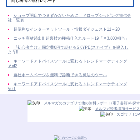
同じ著者の無料レポート
ショップ開店でつまずかないために、ドロップシッピング提供会
社一覧表
超便利なインターネットツール・情報ダイジェスト11～20
ニッチ商材続出!! 超裏技の極秘仕入れルート19「￥3,800相当」
『初心者向け』固定費0円で話せるSKYPE(スカイプ）を導入し
よう!!
キーワードアドバイスツールに変わるトレンドマーケティング
Ｖol2
自社ホームページを無料で診断できる魔法のツール
キーワードアドバイスツールに変わるトレンドマーケティング
Vol1
メルマガのカテゴリで他の無料レポート(電子書籍)を探す
メルマガ読者増加サービス
スゴワザ TOP