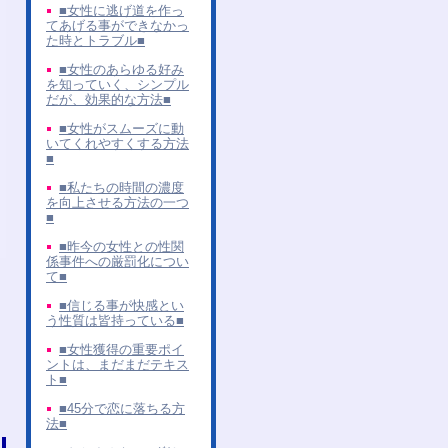
■女性に逃げ道を作っ
てあげる事ができなかっ
た時とトラブル■
■女性のあらゆる好み
を知っていく、シンプル
だが、効果的な方法■
■女性がスムーズに動
いてくれやすくする方法
■
■私たちの時間の濃度
を向上させる方法の一つ
■
■昨今の女性との性関
係事件への厳罰化につい
て■
■信じる事が快感とい
う性質は皆持っている■
■女性獲得の重要ポイ
ントは、まだまだテキス
ト■
■45分で恋に落ちる方
法■