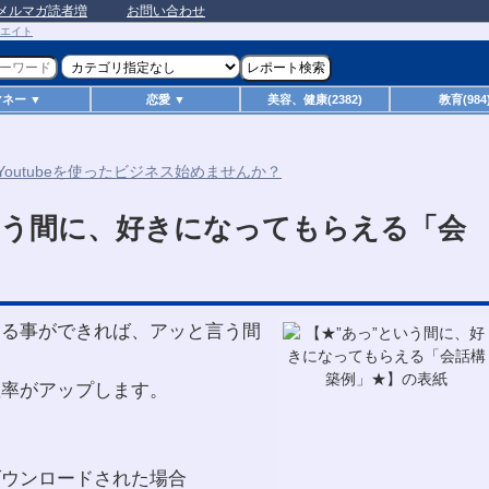
メルマガ読者増
お問い合わせ
マネー ▼
恋愛 ▼
美容、健康(2382)
教育(984
いう間に、好きになってもらえる「会
する事ができれば、アッと言う間
確率がアップします。
ダウンロードされた場合