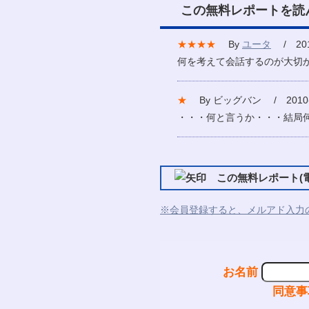
この無料レポートを読
★★★★
By
ユータ
/ 2010
何を考えて会話するのが大切
★
By ビッグバン / 2010-
・・・何と言うか・・・結局
この無料レポート(電
※会員登録すると、メルアド入力
お名前
同意事