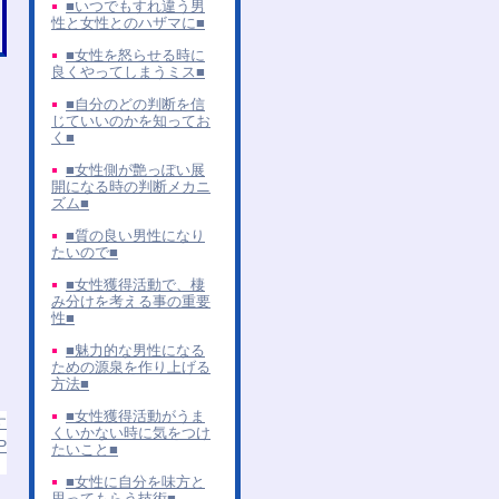
■いつでもすれ違う男
性と女性とのハザマに■
■女性を怒らせる時に
良くやってしまうミス■
■自分のどの判断を信
じていいのかを知ってお
く■
■女性側が艶っぽい展
開になる時の判断メカニ
ズム■
■質の良い男性になり
たいので■
■女性獲得活動で、棲
み分けを考える事の重要
性■
■魅力的な男性になる
ための源泉を作り上げる
方法■
■女性獲得活動がうま
す
くいかない時に気をつけ
P
たいこと■
■女性に自分を味方と
思ってもらう技術■