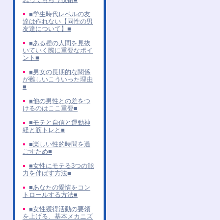
■学生時代レベルの友
達は作れない【同性の男
友達について】■
■ある種の人間を見抜
いていく際に重要なポイ
ント■
■男女の長期的な関係
が難しいこういった理由
■
■他の男性との差をつ
けるのはここ重要■
■モテと自信と運動神
経と筋トレと■
■楽しい性的時間を過
ごすため■
■女性にモテる3つの能
力を伸ばす方法■
■あなたの愛情をコン
トロールする方法■
■女性獲得活動の要領
を上げる、基本メカニズ