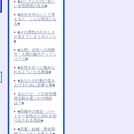
■おじさんなのに楽し
い女性関係の生活■
■自分を中心にして考
えると、こんな状況にな
る■
■その男性のやさしさ
が見えてしまうポイント
■
■人間・女性への洞察
力・人間の魅力アップシ
リーズ■
■女性を次々に集めら
れるようになる奥義■
■あなたの行動の質を
上げるために必要な事■
あなたが、どの女性獲
得活動を選ぶかの指針
は？■
■同棲中の彼女・パー
トナー女性から別れを切
り出される理由■
■恋愛・結婚・男女関
係のシステムを変える■