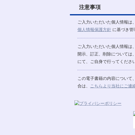
注意事項
ご入力いただいた個人情報は
個人情報保護方針
に基づき管
ご入力いただいた個人情報は
開示、訂正、削除については
にて、ご自身で行ってください
この電子書籍の内容について
合は、
こちらより当社にご連