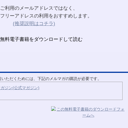
ご利用のメールアドレスではなく、
フリーアドレスの利用をおすすめします。
(推奨説明はコチラ)
ご覧いただくためには、下記のメルマガの購読が必要です。
ガジン(公式マガジン)