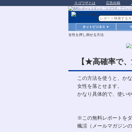
スゴワザとは
広告出稿
ネットビジネス ▼
女性を押し倒せる方法
【★高確率で、
この方法を使うと、か
女性を落とせます。
かなり具体的で、使い
※この無料レポートを
楓涼（メールマガジン