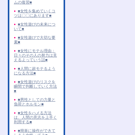
ムの復習■
■女性を集めていくコ
ツは〇〇にあります■
■女性遊びの未来につ
いて■
■女性遊びで大切な要
素■
■女性にモテル理由：
日々のその人の努力は見
えるよっていう話■
■人間に超モテるよう
になる方法■
■女性遊びのリスクを
瞬間で判断していく方法
■
■男性としての力量と
負荷とホルモン■
■女性をハメる方法
は、人間の意志を上手く
利用する■
■簡単に操作ができて