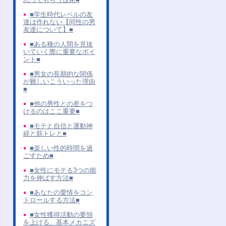
■学生時代レベルの友
達は作れない【同性の男
友達について】■
■ある種の人間を見抜
いていく際に重要なポイ
ント■
■男女の長期的な関係
が難しいこういった理由
■
■他の男性との差をつ
けるのはここ重要■
■モテと自信と運動神
経と筋トレと■
■楽しい性的時間を過
ごすため■
■女性にモテる3つの能
力を伸ばす方法■
■あなたの愛情をコン
トロールする方法■
■女性獲得活動の要領
を上げる、基本メカニズ