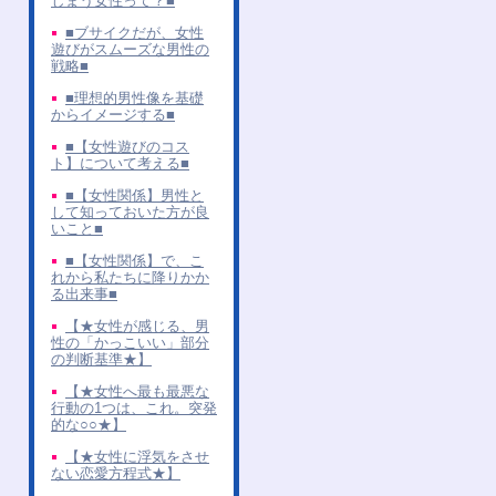
しまう女性って？■
■ブサイクだが、女性
遊びがスムーズな男性の
戦略■
■理想的男性像を基礎
からイメージする■
■【女性遊びのコス
ト】について考える■
■【女性関係】男性と
して知っておいた方が良
いこと■
■【女性関係】で、こ
れから私たちに降りかか
る出来事■
【★女性が感じる、男
性の「かっこいい」部分
の判断基準★】
【★女性へ最も最悪な
行動の1つは、これ。突発
的な○○★】
【★女性に浮気をさせ
ない恋愛方程式★】