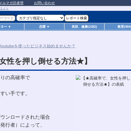
メルマガ読者増
お問い合わせ
マネー ▼
恋愛 ▼
美容、健康(2382)
教育(984
女性を押し倒せる方法★】
なりの高確率で
やすい手です。
ダウンロードされた場合
の発行者）によって、