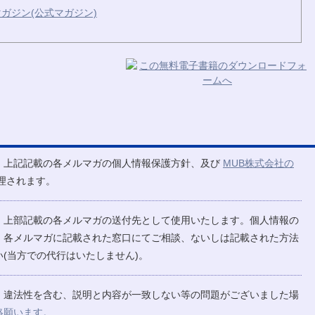
ガジン(公式マガジン)
、上記記載の各メルマガの個人情報保護方針、及び
MUB株式会社の
理されます。
、上部記載の各メルマガの送付先として使用いたします。個人情報の
、各メルマガに記載された窓口にてご相談、ないしは記載された方法
(当方での代行はいたしません)。
、違法性を含む、説明と内容が一致しない等の問題がございました場
絡願います。