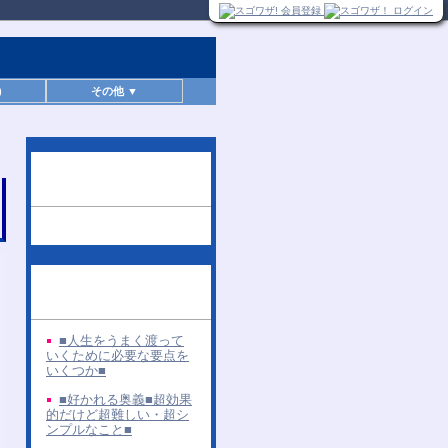
)
その他 ▼
この無料レポートを読
んだ人へのお勧め
同じ著者の無料レポー
ト
■人生をうまく渡って
いくために必要な要点を
いくつか■
■好かれる奥義■超効果
的だけど超難しい・超シ
ンプルなこと■