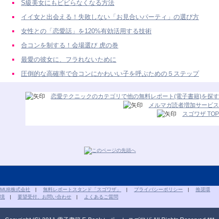
S級美女にもビビらなくなる方法
イイ女と出会える！失敗しない「お見合いパーティ」の選び方
女性との「恋愛話」を120%有効活用する技術
合コンを制する！会場選び 虎の巻
最愛の彼女に、フラれないために
圧倒的な高確率で合コンにかわいい子を呼ぶための５ステップ
恋愛テクニックのカテゴリで他の無料レポート(電子書籍)を探す
メルマガ読者増加サービス
スゴワザ TOP
MUB株式会社
|
無料レポートスタンド「スゴワザ」
|
プライバシーポリシー
|
推奨環
境
|
要望受付、お問い合わせ
|
よくあるご質問