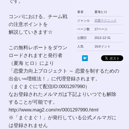
です。
著者
夏海ヒロ
コンパにおける、チーム戦
ジャンル
恋愛テクニック
の注意ポイントを
ページ数
17ページ
解説していきます☆
公開日
2012-12-31
この無料レポートをダウン
人気
16ポイント
ロードされますと発行者
（夏海 ヒロ）により
「恋愛力向上プロジェクト ～ 恋愛を制するための
出会い∞増殖法！」に代理登録されます。
（まぐまぐにて配信ID:0001297990）
なお登録されたメルマガは下記よりいつでも解除
することが可能です。
http://www.mag2.com/m/0001297990.html
※「まぐまぐ！」が発行している公式メルマガに
は登録されません